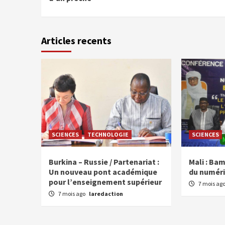
Articles recents
SCIENCES
TECHNOLOGIE
SCIENCES
Burkina – Russie / Partenariat :
Mali : Ba
Un nouveau pont académique
du numéri
pour l’enseignement supérieur
7 mois ag
7 mois ago
laredaction