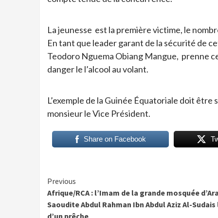
La jeunesse est la première victime, le nombre
En tant que leader garant de la sécurité de ce
Teodoro Nguema Obiang Mangue, prenne cette 
danger le l’alcool au volant.
L’exemple de la Guinée Équatoriale doit être s
monsieur le Vice Président.
Share on Facebook
T
Continue
Previous
Afrique/RCA : l’Imam de la grande mosquée d’Ar
Reading
Saoudite Abdul Rahman Ibn Abdul Aziz Al-Sudais 
d’un prêche