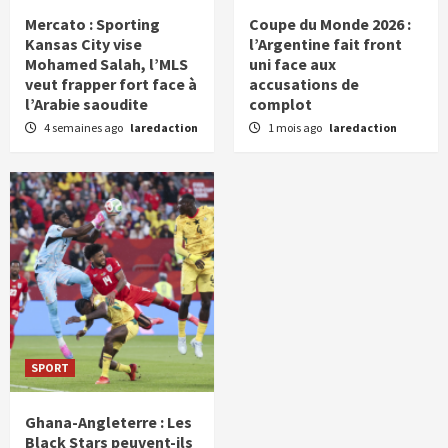
Mercato : Sporting
Coupe du Monde 2026 :
Kansas City vise
l’Argentine fait front
Mohamed Salah, l’MLS
uni face aux
veut frapper fort face à
accusations de
l’Arabie saoudite
complot
4 semaines ago
laredaction
1 mois ago
laredaction
SPORT
Ghana-Angleterre : Les
Black Stars peuvent-ils