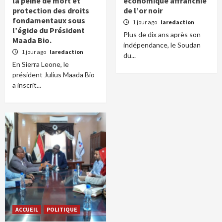
la peine de mort et
économique affranchie
protection des droits
de l’or noir
fondamentaux sous
1 jour ago
laredaction
l’égide du Président
Plus de dix ans après son
Maada Bio.
indépendance, le Soudan
1 jour ago
laredaction
du...
En Sierra Leone, le
président Julius Maada Bio
a inscrit...
ACCUEIL
POLITIQUE