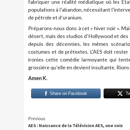
fabriquer une réalité médiatique où les État
populations à l’abandon, nécessitant l’interv
de pétrole et d’uranium.
Préparons-nous donc à cet « hiver noir ». Ma
désert, mais des studios d’Hollywood et des 
depuis des décennies, les mêmes scénari
costumes et de prétextes. L’AES doit rester u
ironies cette comédie larmoyante qui tente
grossière qu’elle en devient insultante. Rions
Amen K.
Share on Facebook
T
Continue
Previous
AES : Naissance de la Télévision AES, une voix