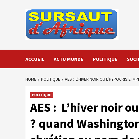
Skip
to
content
ACCUEIL
ACTU MONDE
POLITIQUE
SOCI
HOME
POLITIQUE
AES : L’HIVER NOIR OU L’HYPOCRISIE I
POLITIQUE
AES : L’hiver noir ou
? quand Washington