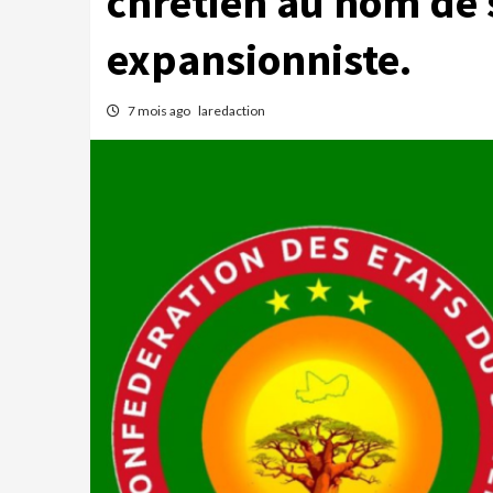
chrétien au nom de 
expansionniste.
7 mois ago
laredaction