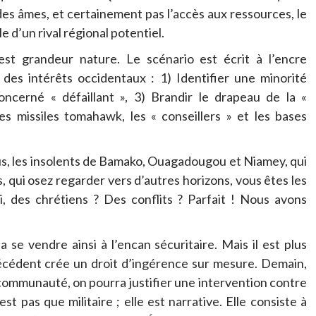
des âmes, et certainement pas l’accès aux ressources, le
e d’un rival régional potentiel.
test grandeur nature. Le scénario est écrit à l’encre
 des intérêts occidentaux : 1) Identifier une minorité
oncerné « défaillant », 3) Brandir le drapeau de la «
es missiles tomahawk, les « conseillers » et les bases
ous, les insolents de Bamako, Ouagadougou et Niamey, qui
qui osez regarder vers d’autres horizons, vous êtes les
si, des chrétiens ? Des conflits ? Parfait ! Nous avons
ia se vendre ainsi à l’encan sécuritaire. Mais il est plus
cédent crée un droit d’ingérence sur mesure. Demain,
 communauté, on pourra justifier une intervention contre
st pas que militaire ; elle est narrative. Elle consiste à