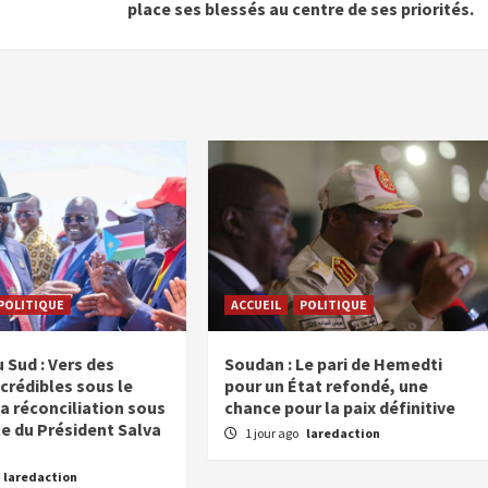
place ses blessés au centre de ses priorités.
POLITIQUE
ACCUEIL
POLITIQUE
 Sud : Vers des
Soudan : Le pari de Hemedti
crédibles sous le
pour un État refondé, une
a réconciliation sous
chance pour la paix définitive
te du Président Salva
1 jour ago
laredaction
laredaction