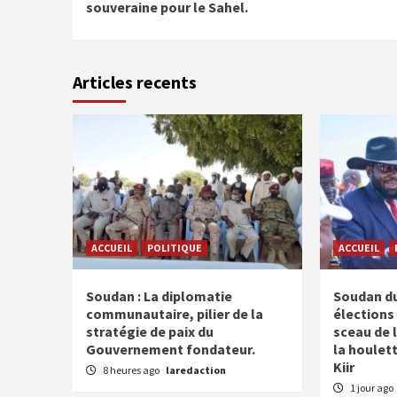
Reading
souveraine pour le Sahel.
Articles recents
ACCUEIL
POLITIQUE
ACCUEIL
Soudan : La diplomatie
Soudan du
communautaire, pilier de la
élections 
stratégie de paix du
sceau de l
Gouvernement fondateur.
la houlet
Kiir
8 heures ago
laredaction
1 jour ago