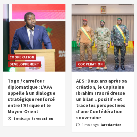
COOPERATION
DEVELOPPEMENT
COOPERATION
Togo / carrefour
AES : Deux ans après sa
diplomatique : L’APA
création, le Capitaine
appelle à un dialogue
Ibrahim Traoré dresse
stratégique renforcé
un bilan « positif » et
entre l’Afrique et le
trace les perspectives
Moyen-Orient
d’une Confédération
souveraine
1 mois ago
laredaction
1 mois ago
laredaction