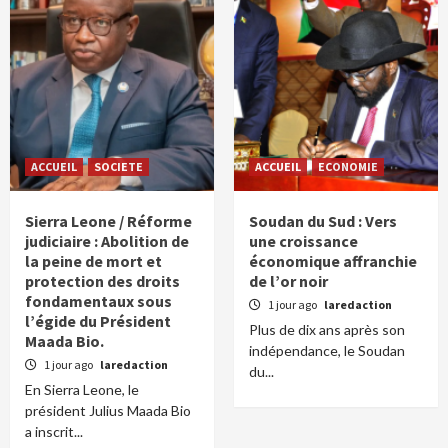
ACCUEIL
SOCIETE
ACCUEIL
ECONOMIE
Sierra Leone / Réforme
Soudan du Sud : Vers
judiciaire : Abolition de
une croissance
la peine de mort et
économique affranchie
protection des droits
de l’or noir
fondamentaux sous
1 jour ago
laredaction
l’égide du Président
Plus de dix ans après son
Maada Bio.
indépendance, le Soudan
1 jour ago
laredaction
du...
En Sierra Leone, le
président Julius Maada Bio
a inscrit...