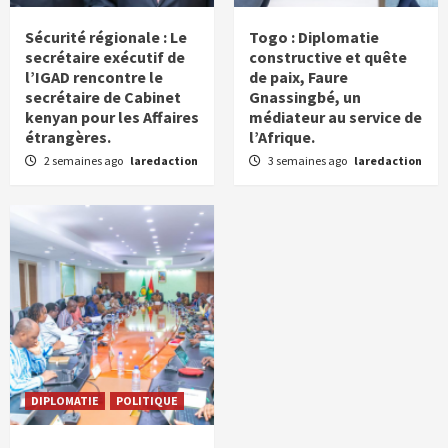
Sécurité régionale : Le
Togo : Diplomatie
secrétaire exécutif de
constructive et quête
l’IGAD rencontre le
de paix, Faure
secrétaire de Cabinet
Gnassingbé, un
kenyan pour les Affaires
médiateur au service de
étrangères.
l’Afrique.
2 semaines ago
laredaction
3 semaines ago
laredaction
DIPLOMATIE
POLITIQUE