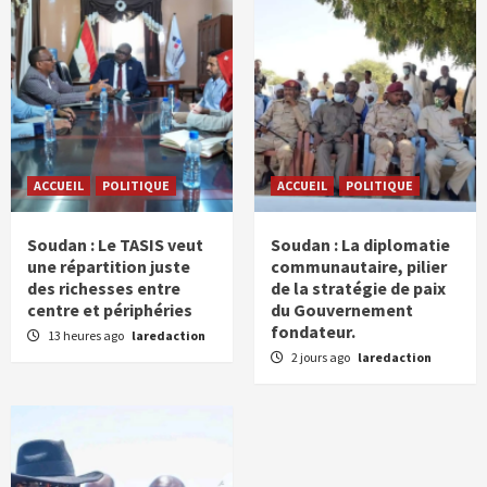
ACCUEIL
POLITIQUE
ACCUEIL
POLITIQUE
Soudan : Le TASIS veut
Soudan : La diplomatie
une répartition juste
communautaire, pilier
des richesses entre
de la stratégie de paix
centre et périphéries
du Gouvernement
fondateur.
13 heures ago
laredaction
2 jours ago
laredaction