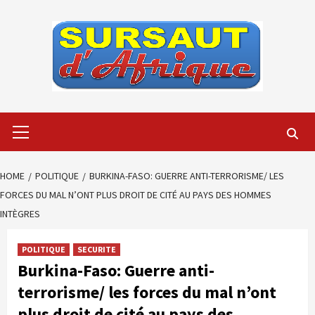
Skip
to
content
Primary
Menu
HOME
POLITIQUE
BURKINA-FASO: GUERRE ANTI-TERRORISME/ LES
FORCES DU MAL N’ONT PLUS DROIT DE CITÉ AU PAYS DES HOMMES
INTÈGRES
POLITIQUE
SECURITE
Burkina-Faso: Guerre anti-
terrorisme/ les forces du mal n’ont
plus droit de cité au pays des