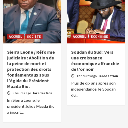
ACCUEIL
SOCIETE
ACCUEIL
ECONOMIE
Sierra Leone / Réforme
Soudan du Sud : Vers
judiciaire : Abolition de
une croissance
la peine de mort et
économique affranchie
protection des droits
de l’or noir
fondamentaux sous
12 heures ago
laredaction
l’égide du Président
Plus de dix ans après son
Maada Bio.
indépendance, le Soudan
8 heures ago
laredaction
du...
En Sierra Leone, le
président Julius Maada Bio
a inscrit...