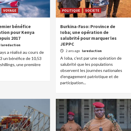
VOYAGE
POLITIQUE
SOCIETE
emier bénéfice
Burkina-Faso: Province de
ation pour Kenya
Ioba; une opération de
epuis 2017
salubrité pour marquer les
JEPPC
laredaction
2 ans ago
laredaction
ys a réalisé au cours de
A Ioba, c'est par une opération de
3 un bénéfice de 10,53
salubrité que les populations
 shillings, une première
observent les journées nationales
d’engagement patriotique et de
participation...