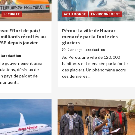
SECURITE
ACTU MONDE
ENVIRONNEMENT
so: Effort de paix/
Pérou: La ville de Huaraz
 milliards récoltés au
menacée par la fonte des
FSP depuis janvier
glaciers
2 ans ago
laredaction
laredaction
Au Pérou, une ville de 120. 000
 le gouvernement ainsi
habitants est menacée par la fonte
ulations, désireux de
des glaciers. Un phénomène accru
un pays de paix et de
ces dernières...
ontinuent...