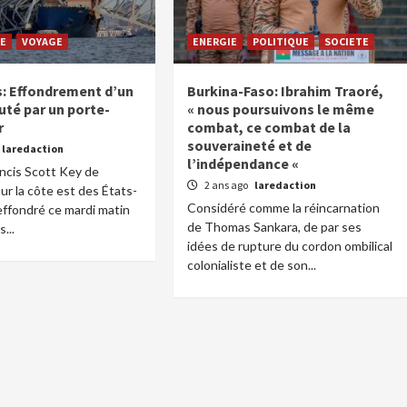
E
VOYAGE
ENERGIE
POLITIQUE
SOCIETE
s: Effondrement d’un
Burkina-Faso: Ibrahim Traoré,
uté par un porte-
« nous poursuivons le même
r
combat, ce combat de la
souveraineté et de
laredaction
l’indépendance «
ncis Scott Key de
2 ans ago
laredaction
ur la côte est des États-
Considéré comme la réincarnation
 effondré ce mardi matin
de Thomas Sankara, de par ses
...
idées de rupture du cordon ombilical
colonialiste et de son...