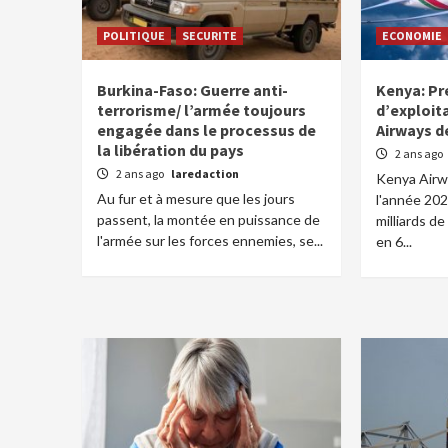
POLITIQUE
SECURITE
ECONOMIE
Burkina-Faso: Guerre anti-
Kenya: Pr
terrorisme/ l’armée toujours
d’exploit
engagée dans le processus de
Airways d
la libération du pays
2 ans ago
2 ans ago
laredaction
Kenya Airwa
Au fur et à mesure que les jours
l'année 202
passent, la montée en puissance de
milliards de
l'armée sur les forces ennemies, se...
en 6...