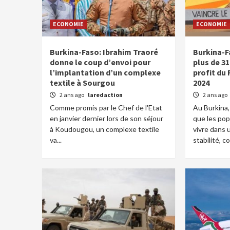
ECONOMIE
ECONOMIE
Burkina-Faso: Ibrahim Traoré
Burkina-Fa
donne le coup d’envoi pour
plus de 31
l’implantation d’un complexe
profit du 
textile à Sourgou
2024
2 ans ago
laredaction
2 ans ago
Comme promis par le Chef de l'Etat
Au Burkina,
en janvier dernier lors de son séjour
que les pop
à Koudougou, un complexe textile
vivre dans 
va...
stabilité, c