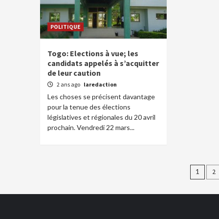
POLITIQUE
Togo: Elections à vue; les
candidats appelés à s’acquitter
de leur caution
2 ans ago
laredaction
Les choses se précisent davantage
pour la tenue des élections
législatives et régionales du 20 avril
prochain. Vendredi 22 mars...
Pagi
1
2
des
publ