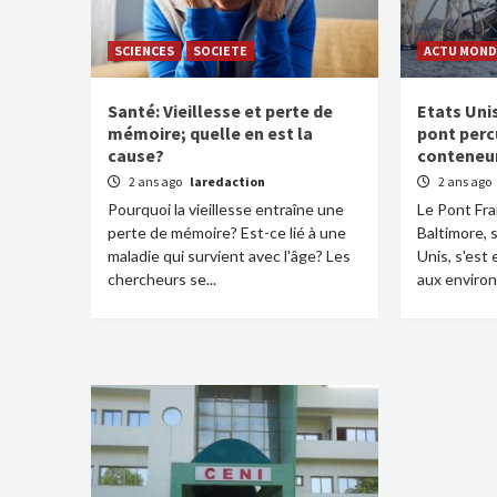
SCIENCES
SOCIETE
ACTU MOND
Santé: Vieillesse et perte de
Etats Uni
mémoire; quelle en est la
pont perc
cause?
conteneu
2 ans ago
laredaction
2 ans ago
Pourquoi la vieillesse entraîne une
Le Pont Fra
perte de mémoire? Est-ce lié à une
Baltimore, s
maladie qui survient avec l'âge? Les
Unis, s'est
chercheurs se...
aux environs