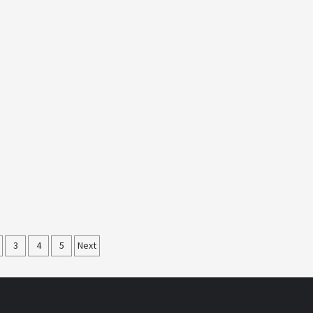
nation
3
4
5
Next
ications