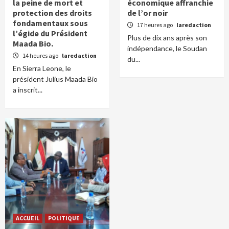
la peine de mort et
économique affranchie
protection des droits
de l’or noir
fondamentaux sous
17 heures ago
laredaction
l’égide du Président
Plus de dix ans après son
Maada Bio.
indépendance, le Soudan
14 heures ago
laredaction
du...
En Sierra Leone, le
président Julius Maada Bio
a inscrit...
ACCUEIL
POLITIQUE