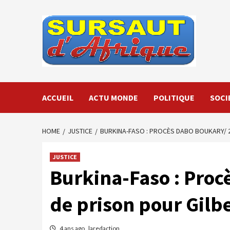
Skip
to
content
ACCUEIL
ACTU MONDE
POLITIQUE
SOCI
HOME
JUSTICE
BURKINA-FASO : PROCÈS DABO BOUKARY/ 2
JUSTICE
Burkina-Faso : Proc
de prison pour Gilb
4 ans ago
laredaction