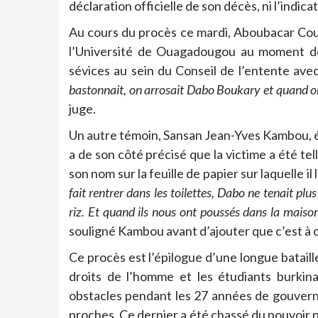
déclaration officielle de son décès, ni l’indicat
Au cours du procès ce mardi, Aboubacar Couli
l’Université de Ouagadougou au moment des 
sévices au sein du Conseil de l’entente av
bastonnait, on arrosait
Dabo
Boukary
et quand o
juge.
Un autre témoin, Sansan
Jean-Yves
Kambou, é
a de son côté précisé que la victime a été tel
son nom sur la feuille de papier sur laquelle i
fait rentrer dans les toilettes,
Dabo
ne tenait plus
riz.
Et quand ils nous ont
poussés
dans la maiso
souligné Kambou avant d’ajouter que c’est à 
Ce procès est l’épilogue d’une longue batail
droits de l’homme et les étudiants burkin
obstacles pendant les 27 années de gouvern
proches. Ce dernier a été chassé du pouvoir p