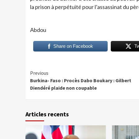
la prison à perpétuité pour l’assassinat du pè
Abdou
Share on Facebook
T
Continue
Previous
Burkina- Faso : Procès Dabo Boukary : Gilbert
Reading
Diendéré plaide non coupable
Articles recents