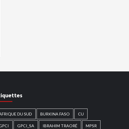
tiquettes
AFRIQUE DU SUD
BURKINA FASO
CU
GPCI
GPCI_SA
IBRAHIM TRAORÉ
MPSR