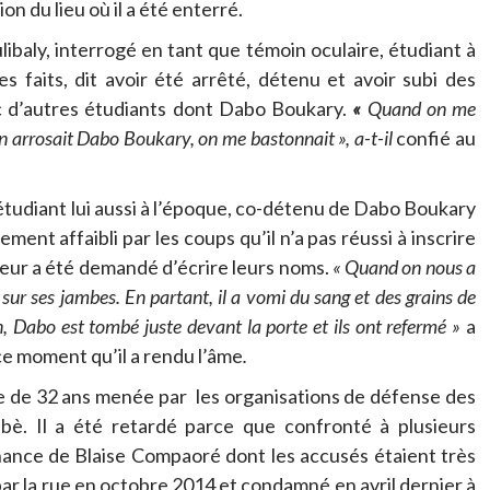
ion du lieu où il a été enterré.
baly, interrogé en tant que témoin oculaire, étudiant à
faits, dit avoir été arrêté, détenu et avoir subi des
ec d’autres étudiants dont Dabo Boukary.
«
Quand on me
n arrosait
Dabo
Boukary
, on me bastonnait », a-t-il
confié au
tudiant lui aussi à l’époque, co-détenu de Dabo Boukary
lement affaibli par les coups qu’il
n’a pas réussi à inscrire
l leur a été demandé d’écrire leurs noms.
« Quand on nous a
 sur ses jambes.
En partant, il a vomi du sang et des grains de
n,
Dabo
est tombé juste devant la porte et ils ont refermé »
a
ce moment qu’il a rendu l’âme
.
le de 32 ans menée par les organisations de défense des
abè. Il a été retardé parce que confronté à plusieurs
ance de Blaise Compaoré dont les accusés étaient très
ar la rue en octobre 2014 et condamné en avril dernier à