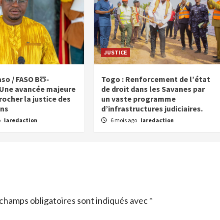
JUSTICE
aso / FASO BƱ-
Togo : Renforcement de l’état
 Une avancée majeure
de droit dans les Savanes par
ocher la justice des
un vaste programme
ons
d’infrastructures judiciaires.
o
laredaction
6 mois ago
laredaction
champs obligatoires sont indiqués avec
*