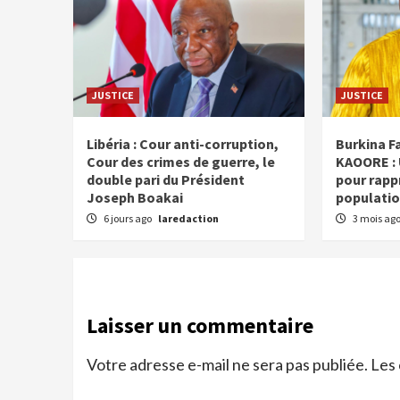
JUSTICE
JUSTICE
Libéria : Cour anti-corruption,
Burkina F
Cour des crimes de guerre, le
KAOORE :
double pari du Président
pour rappr
Joseph Boakai
populati
6 jours ago
laredaction
3 mois ag
Laisser un commentaire
Votre adresse e-mail ne sera pas publiée.
Les 