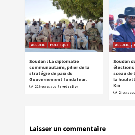
ACCUEIL
POLITIQUE
ACCUEIL
Soudan : La diplomatie
Soudan du
communautaire, pilier de la
élections 
stratégie de paix du
sceau de l
Gouvernement fondateur.
la houlet
Kiir
22 heures ago
laredaction
2 jours ag
Laisser un commentaire