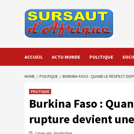
Skip
to
content
ACCUEIL
ACTU MONDE
POLITIQUE
SOCI
HOME
POLITIQUE
BURKINA FASO : QUAND LE RESPECT DISP
POLITIQUE
Burkina Faso : Quand
rupture devient une
1 mois ago
laredaction