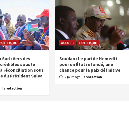
POLITIQUE
ACCUEIL
POLITIQUE
 Sud : Vers des
Soudan : Le pari de Hemedti
crédibles sous le
pour un État refondé, une
a réconciliation sous
chance pour la paix définitive
te du Président Salva
2 jours ago
laredaction
o
laredaction