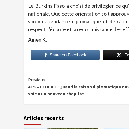
Le Burkina Faso a choisi de privilégier ce qu
nationale. Que cette orientation soit approu
son indépendance diplomatique et de rappe
respect, l’écoute et la reconnaissance des ef
Amen K.
Share on Facebook
T
Continue
Previous
AES – CEDEAO : Quand la raison diplomatique ouv
Reading
voie à un nouveau chapitre
Articles recents