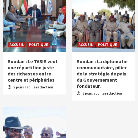
ACCUEIL
POLITIQUE
ACCUEIL
POLITIQUE
Soudan : Le TASIS veut
Soudan : La diplomatie
une répartition juste
communautaire, pilier
des richesses entre
de la stratégie de paix
centre et périphéries
du Gouvernement
fondateur.
2 jours ago
laredaction
3 jours ago
laredaction