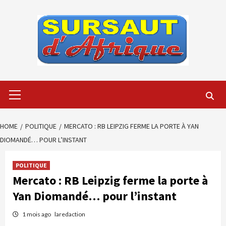
Skip
to
content
Primary
Menu
HOME
POLITIQUE
MERCATO : RB LEIPZIG FERME LA PORTE À YAN
DIOMANDÉ… POUR L’INSTANT
POLITIQUE
Mercato : RB Leipzig ferme la porte à
Yan Diomandé… pour l’instant
1 mois ago
laredaction