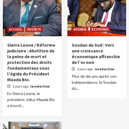
ACCUEIL
SOCIETE
ACCUEIL
ECONOMIE
Sierra Leone / Réforme
Soudan du Sud : Vers
judiciaire : Abolition de
une croissance
la peine de mort et
économique affranchie
protection des droits
de l’or noir
fondamentaux sous
2 jours ago
laredaction
l’égide du Président
Plus de dix ans après son
Maada Bio.
indépendance, le Soudan
2 jours ago
laredaction
du...
En Sierra Leone, le
président Julius Maada Bio
a inscrit...