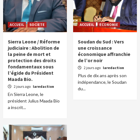
ACCUEIL
SOCIETE
ACCUEIL
ECONOMIE
Sierra Leone / Réforme
Soudan du Sud : Vers
judiciaire : Abolition de
une croissance
la peine de mort et
économique affranchie
protection des droits
de l’or noir
fondamentaux sous
2 jours ago
laredaction
l’égide du Président
Plus de dix ans après son
Maada Bio.
indépendance, le Soudan
2 jours ago
laredaction
du...
En Sierra Leone, le
président Julius Maada Bio
a inscrit...