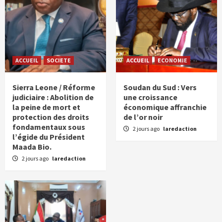
ACCUEIL
SOCIETE
ACCUEIL
ECONOMIE
Sierra Leone / Réforme
Soudan du Sud : Vers
judiciaire : Abolition de
une croissance
la peine de mort et
économique affranchie
protection des droits
de l’or noir
fondamentaux sous
2 jours ago
laredaction
l’égide du Président
Maada Bio.
2 jours ago
laredaction