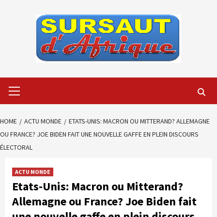
Skip
to
content
Primary
Menu
HOME
ACTU MONDE
ETATS-UNIS: MACRON OU MITTERAND? ALLEMAGNE
OU FRANCE? JOE BIDEN FAIT UNE NOUVELLE GAFFE EN PLEIN DISCOURS
ÉLECTORAL
ACTU MONDE
Etats-Unis: Macron ou Mitterand?
Allemagne ou France? Joe Biden fait
une nouvelle gaffe en plein discours