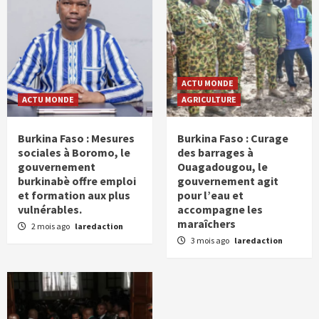
ACTU MONDE
ACTU MONDE
AGRICULTURE
Burkina Faso : Mesures
Burkina Faso : Curage
sociales à Boromo, le
des barrages à
gouvernement
Ouagadougou, le
burkinabè offre emploi
gouvernement agit
et formation aux plus
pour l’eau et
vulnérables.
accompagne les
maraîchers
2 mois ago
laredaction
3 mois ago
laredaction