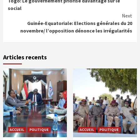
Togo: Le gouvernement priorise davantage sur le
Reading
social
Next
Guinée-Equatoriale: Elections générales du 20
novembre/ l’opposition dénonce les irrégularités
Articles recents
ACCUEIL
POLITIQUE
ACCUEIL
POLITIQUE