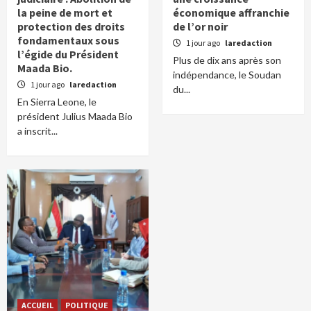
la peine de mort et
économique affranchie
protection des droits
de l’or noir
fondamentaux sous
1 jour ago
laredaction
l’égide du Président
Plus de dix ans après son
Maada Bio.
indépendance, le Soudan
1 jour ago
laredaction
du...
En Sierra Leone, le
président Julius Maada Bio
a inscrit...
ACCUEIL
POLITIQUE