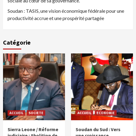
sociale au cœur de sa gouvernance.
Soudan : TASIS, une vision économique fédérale pour une
productivité accrue et une prospérité partagée
Catégorie
ACCUEIL
SOCIETE
ACCUEIL
ECONOMIE
Sierra Leone / Réforme
Soudan du Sud : Vers
judiciaire : Abolition de
une croissance