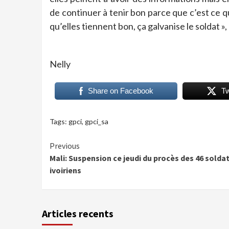
de continuer à tenir bon parce que c’est ce q
qu’elles tiennent bon, ça galvanise le soldat », 
Nelly
Share on Facebook
T
Tags:
gpci
,
gpci_sa
Continue
Previous
Mali: Suspension ce jeudi du procès des 46 solda
Reading
ivoiriens
Articles recents