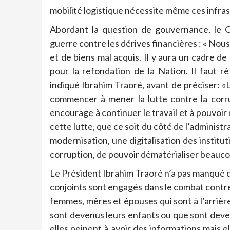
mobilité logistique nécessite même ces infrast
Abordant la question de gouvernance, le C
guerre contre les dérives financières : « No
et de biens mal acquis. Il y aura un cadre de
pour la refondation de la Nation. Il faut
indiqué Ibrahim Traoré, avant de préciser: «L
commencer à mener la lutte contre la corrup
encourage à continuer le travail et à pouvoi
cette lutte, que ce soit du côté de l’administr
modernisation, une digitalisation des institu
corruption, de pouvoir dématérialiser beaucou
Le Président Ibrahim Traoré n’a pas manqué de
conjoints sont engagés dans le combat contre 
femmes, mères et épouses qui sont à l’arrière,
sont devenus leurs enfants ou que sont dev
elles peinent à avoir des informations mais el