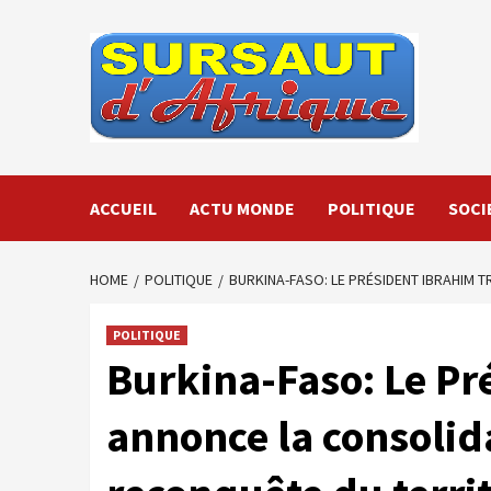
Skip
to
content
ACCUEIL
ACTU MONDE
POLITIQUE
SOCI
HOME
POLITIQUE
BURKINA-FASO: LE PRÉSIDENT IBRAHIM
POLITIQUE
Burkina-Faso: Le Pr
annonce la consolid