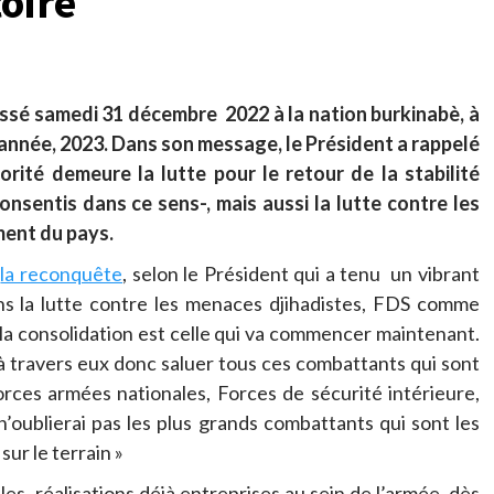
oire
ressé samedi 31 décembre 2022 à la nation burkinabè, à
 année, 2023. Dans son message, le Président a rappelé
orité demeure la lutte pour le retour de la stabilité
onsentis dans ce sens-, mais aussi la lutte contre les
ment du pays.
à
la reconquête
, selon le Président qui a tenu un vibrant
 la lutte contre les menaces djihadistes, FDS comme
 la consolidation est celle qui va commencer maintenant.
et à travers eux donc saluer tous ces combattants qui sont
orces armées nationales, Forces de sécurité intérieure,
n’oublierai pas les plus grands combattants qui sont les
ur le terrain »
 les réalisations déjà entreprises au sein de l’armée, dès