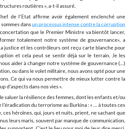
ructures routières », a-t-il assuré.
hef de l’Etat affirme avoir également enclenché une
us sommes dans
un processus intense contre la corruption
 concertation que le Premier Ministre va bientôt lancer,
 réformer totalement notre système de gouvernance», a
a justice et les contrôleurs ont reçu carte blanche pour
tion et cela peut se sentir déjà sur le terrain. Je les
r nous aider à changer notre système de gouvernance (…)
ation, ou dans le volet militaire, nous avons opté pour une
tions. Ce qui va nous permettre de mieux lutter contre la
p d’aspects dans nos vies ».
 saluer la résilience des femmes, dont les enfants et/ou
l’éradication du terrorisme au Burkina : « … à toutes ces
 ces héroïnes, qui, jours et nuits, prient, ne sachant que
enus leurs maris, souvent par manque de communication,
les supportent. C’est le lieu pour moi de leur dire merci,