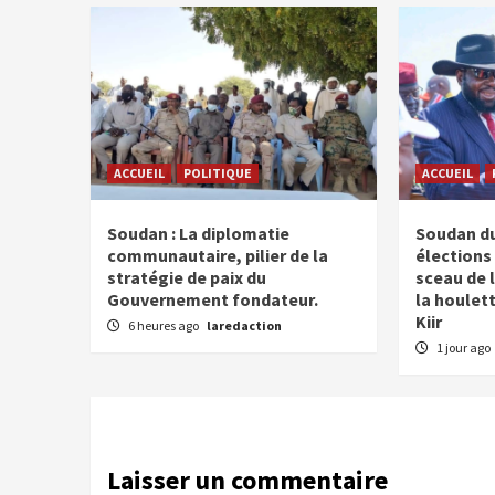
ACCUEIL
POLITIQUE
ACCUEIL
Soudan : La diplomatie
Soudan du
communautaire, pilier de la
élections 
stratégie de paix du
sceau de l
Gouvernement fondateur.
la houlet
Kiir
6 heures ago
laredaction
1 jour ago
Laisser un commentaire