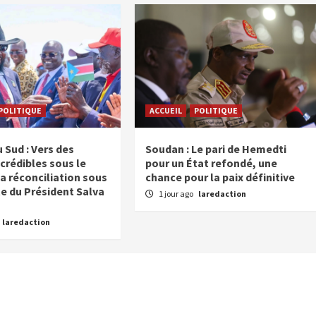
POLITIQUE
ACCUEIL
POLITIQUE
 Sud : Vers des
Soudan : Le pari de Hemedti
crédibles sous le
pour un État refondé, une
a réconciliation sous
chance pour la paix définitive
te du Président Salva
1 jour ago
laredaction
laredaction