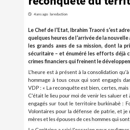
reconquête du territ
4 ans ago
laredaction
Le Chef de l’Etat, Ibrahim Traoré s’est ad
quelques heures de l’arrivée de la nouvelle
les grands axes de sa mission, dont la pri
sécuritaire – et énuméré les efforts déjà c
crimes financiers qui freinent le développe
L’heure est à présent à la consolidation qu’
hommage à tous ceux qui sont engagés dans
VDP : « La reconquête est bien, certes, mais
C’était le lieu pour moi de venir les saluer 
engagés sur tout le territoire burkinabè : F
Volontaires pour la défense de patrie, et je 
mères et les épouses de ces hommes qui sont s
Le Capitaine a saisi l’occasion pour souligner