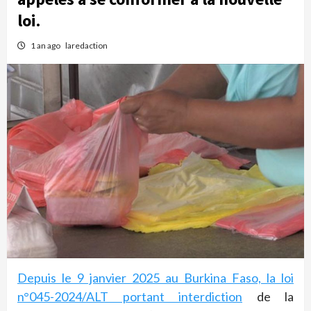
loi.
1 an ago
laredaction
Depuis le 9 janvier 2025 au Burkina Faso, la loi
n°045-2024/ALT portant interdiction
de la