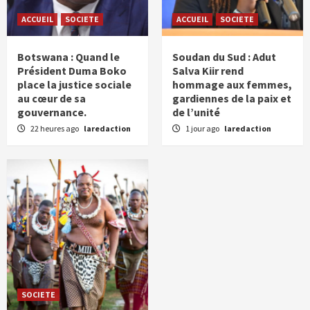
ACCUEIL
SOCIETE
ACCUEIL
SOCIETE
Botswana : Quand le
Soudan du Sud : Adut
Président Duma Boko
Salva Kiir rend
place la justice sociale
hommage aux femmes,
au cœur de sa
gardiennes de la paix et
gouvernance.
de l’unité
22 heures ago
laredaction
1 jour ago
laredaction
SOCIETE