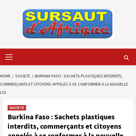
Skip
to
content
Primary
Menu
HOME
SOCIETE
BURKINA FASO : SACHETS PLASTIQUES INTERDITS,
COMMERÇANTS ET CITOYENS APPELÉS À SE CONFORMER À LA NOUVELLE
LOI.
SOCIETE
Burkina Faso : Sachets plastiques
interdits, commerçants et citoyens
appelés à se conformer à la nouvelle