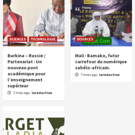
SCIENCES
TECHNOLOGIE
SCIENCES
Burkina – Russie /
Mali : Bamako, futur
Partenariat : Un
carrefour du numérique
nouveau pont
sahélo-africain.
académique pour
7 mois ago
laredaction
l’enseignement
supérieur
7 mois ago
laredaction