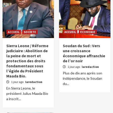
ACCUEIL
SOCIETE
ACCUEIL
ECONOMIE
Sierra Leone / Réforme
Soudan du Sud : Vers
judiciaire : Abolition de
une croissance
la peine de mort et
économique affranchie
protection des droits
de l’or noir
fondamentaux sous
1 jour ago
laredaction
l’égide du Président
Plus de dix ans après son
Maada Bio.
indépendance, le Soudan
1 jour ago
laredaction
du...
En Sierra Leone, le
président Julius Maada Bio
a inscrit...