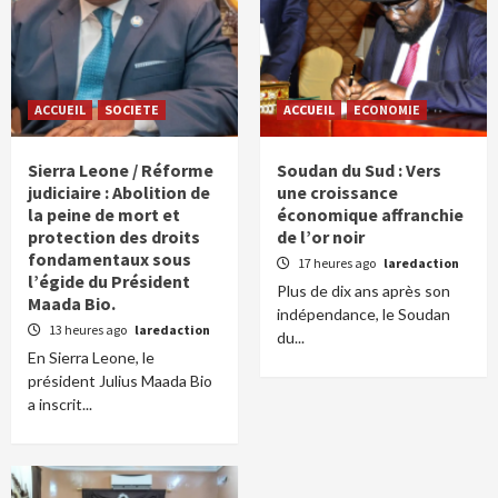
ACCUEIL
SOCIETE
ACCUEIL
ECONOMIE
Sierra Leone / Réforme
Soudan du Sud : Vers
judiciaire : Abolition de
une croissance
la peine de mort et
économique affranchie
protection des droits
de l’or noir
fondamentaux sous
17 heures ago
laredaction
l’égide du Président
Plus de dix ans après son
Maada Bio.
indépendance, le Soudan
13 heures ago
laredaction
du...
En Sierra Leone, le
président Julius Maada Bio
a inscrit...