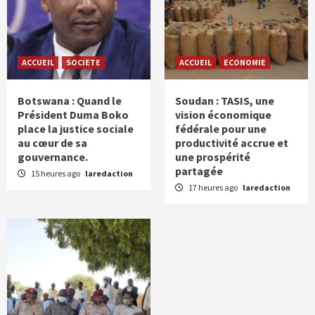
ACCUEIL
SOCIETE
ACCUEIL
ECONOMIE
Botswana : Quand le
Soudan : TASIS, une
Président Duma Boko
vision économique
place la justice sociale
fédérale pour une
au cœur de sa
productivité accrue et
gouvernance.
une prospérité
partagée
15 heures ago
laredaction
17 heures ago
laredaction