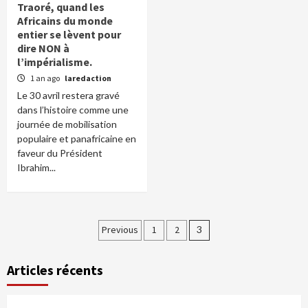
Traoré, quand les
Africains du monde
entier se lèvent pour
dire NON à
l’impérialisme.
1 an ago
laredaction
Le 30 avril restera gravé
dans l’histoire comme une
journée de mobilisation
populaire et panafricaine en
faveur du Président
Ibrahim...
Pagination
Previous
1
2
3
des
Articles récents
publications