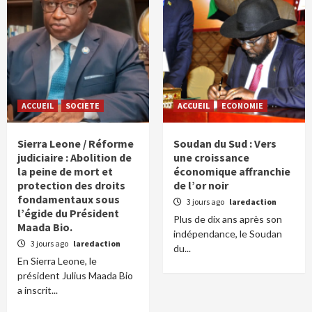
ACCUEIL
SOCIETE
ACCUEIL
ECONOMIE
Sierra Leone / Réforme
Soudan du Sud : Vers
judiciaire : Abolition de
une croissance
la peine de mort et
économique affranchie
protection des droits
de l’or noir
fondamentaux sous
3 jours ago
laredaction
l’égide du Président
Plus de dix ans après son
Maada Bio.
indépendance, le Soudan
3 jours ago
laredaction
du...
En Sierra Leone, le
président Julius Maada Bio
a inscrit...