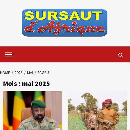
Skip
to
content
Primary
Menu
HOME
2025
MAI
PAGE 3
Mois :
mai 2025