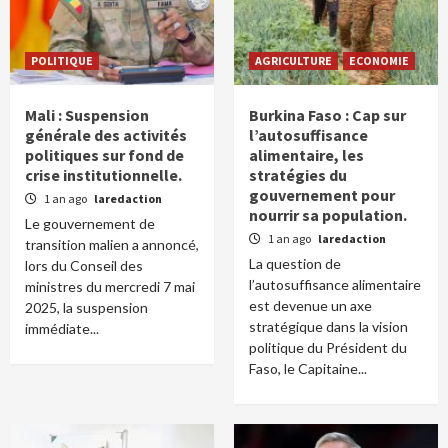
POLITIQUE
AGRICULTURE
ECONOMIE
Mali : Suspension
Burkina Faso : Cap sur
générale des activités
l’autosuffisance
politiques sur fond de
alimentaire, les
crise institutionnelle.
stratégies du
gouvernement pour
1 an ago
laredaction
nourrir sa population.
Le gouvernement de
1 an ago
laredaction
transition malien a annoncé,
La question de
lors du Conseil des
l’autosuffisance alimentaire
ministres du mercredi 7 mai
est devenue un axe
2025, la suspension
stratégique dans la vision
immédiate...
politique du Président du
Faso, le Capitaine...