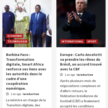
ECONOMIE
TECHNOLOGIE
INTERNATIONAL
SPORT
Burkina Faso :
Europe : Carlo Ancelotti
Transformation
va prendre les rênes du
digitale, Smart Africa
Brésil, un accord trouvé
renforce ses liens avec
avec la CBF
les autorités dans le
1 an ago
laredaction
cadre d’une
Après plusieurs mois de
coopération
négociations complexes et
numérique.
d’allers-retours, la
1 an ago
laredaction
fédération brésilienne de
La ministre en charge de la
football (CBF) a finalement
Transition digitale, des
accepté les conditions