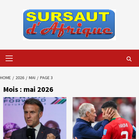
Skip
to
content
Primary
Menu
HOME
2026
MAI
PAGE 3
Mois :
mai 2026