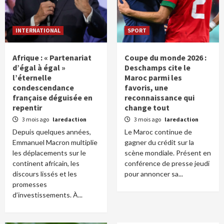
INTERNATIONAL
SPORT
Afrique : « Partenariat
Coupe du monde 2026 :
d’égal à égal »
Deschamps cite le
l’éternelle
Maroc parmi les
condescendance
favoris, une
française déguisée en
reconnaissance qui
repentir
change tout
3 mois ago
laredaction
3 mois ago
laredaction
Depuis quelques années,
Le Maroc continue de
Emmanuel Macron multiplie
gagner du crédit sur la
les déplacements sur le
scène mondiale. Présent en
continent africain, les
conférence de presse jeudi
discours lissés et les
pour annoncer sa...
promesses
d’investissements. À...