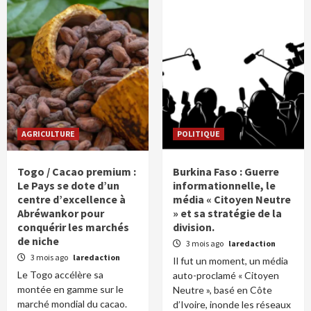
AGRICULTURE
POLITIQUE
Togo / Cacao premium :
Burkina Faso : Guerre
Le Pays se dote d’un
informationnelle, le
centre d’excellence à
média « Citoyen Neutre
Abréwankor pour
» et sa stratégie de la
conquérir les marchés
division.
de niche
3 mois ago
laredaction
3 mois ago
laredaction
Il fut un moment, un média
Le Togo accélère sa
auto-proclamé « Citoyen
montée en gamme sur le
Neutre », basé en Côte
marché mondial du cacao.
d’Ivoire, inonde les réseaux