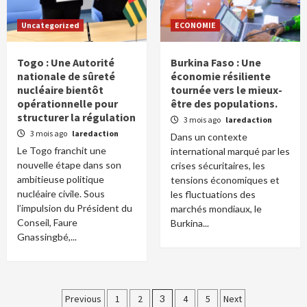
Uncategorized
ECONOMIE
Togo : Une Autorité
Burkina Faso : Une
nationale de sûreté
économie résiliente
nucléaire bientôt
tournée vers le mieux-
opérationnelle pour
être des populations.
structurer la régulation
3 mois ago
laredaction
3 mois ago
laredaction
Dans un contexte
Le Togo franchit une
international marqué par les
nouvelle étape dans son
crises sécuritaires, les
ambitieuse politique
tensions économiques et
nucléaire civile. Sous
les fluctuations des
l’impulsion du Président du
marchés mondiaux, le
Conseil, Faure
Burkina...
Gnassingbé,...
Pagination
Previous
1
2
3
4
5
Next