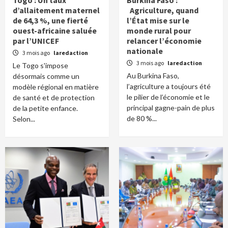
Togo : Un taux
Burkina Faso :
d’allaitement maternel
Agriculture, quand
de 64,3 %, une fierté
l’État mise sur le
ouest-africaine saluée
monde rural pour
par l’UNICEF
relancer l’économie
nationale
3 mois ago
laredaction
3 mois ago
laredaction
Le Togo s'impose
Au Burkina Faso,
désormais comme un
l’agriculture a toujours été
modèle régional en matière
le pilier de l’économie et le
de santé et de protection
principal gagne-pain de plus
de la petite enfance.
de 80 %...
Selon...