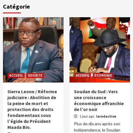
Catégorie
ACCUEIL
SOCIETE
ACCUEIL
ECONOMIE
Sierra Leone / Réforme
Soudan du Sud : Vers
judiciaire : Abolition de
une croissance
la peine de mort et
économique affranchie
protection des droits
de l’or noir
fondamentaux sous
1 jour ago
laredaction
l’égide du Président
Plus de dix ans après son
Maada Bio.
indépendance, le Soudan