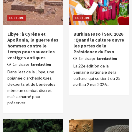
CULTURE
CULTURE
Libye : à Cyrène et
Burkina Faso / SNC 2026
Apollonia, la guerre des
: Quand la culture ouvre
hommes contre le
les portes de la
temps pour sauver les
Présidence du Faso
vestiges antiques
3 mois ago
laredaction
1 mois ago
laredaction
La 22e édition de la
Dans l'est de la Libye, une
Semaine nationale de la
poignée d'archéologues,
culture, qui se tient du 25
d'experts et de bénévoles
avril au 2 mai 2026...
mène un combat discret
mais acharné pour
préserver...