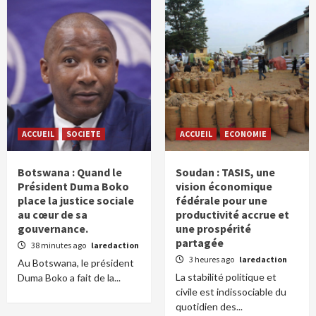
ACCUEIL
SOCIETE
ACCUEIL
ECONOMIE
Botswana : Quand le
Soudan : TASIS, une
Président Duma Boko
vision économique
place la justice sociale
fédérale pour une
au cœur de sa
productivité accrue et
gouvernance.
une prospérité
partagée
38 minutes ago
laredaction
3 heures ago
laredaction
Au Botswana, le président
La stabilité politique et
Duma Boko a fait de la...
civile est indissociable du
quotidien des...