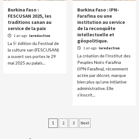
Burkina Faso :
Burkina Faso : IPN-
FESCUSAN 2025, les
Farafina ou une
traditions sanan au
institution au service
service de la paix
de la reconquête
intellectuelle et
1 an ago
laredaction
géopolitique.
La 5ᵉ édition du Festival de
1 an ago
laredaction
la culture san (FESCUSAN)
La création de l’Institut des
a ouvert ses portes le 29
Peuples Noirs-Farafina
mai 2025 au palais...
(IPN-Farafina), récemment
actée par décret, marque
bien plus qu’une initiative
administrative. Elle
s’inscrit...
Pagination
1
2
3
Next
des