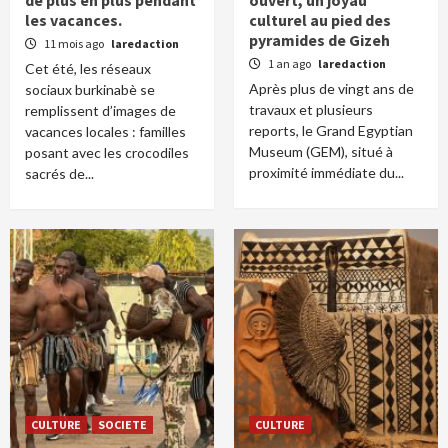
de plus en plus pendant
ouvert, un joyau
les vacances.
culturel au pied des
pyramides de Gizeh
11 mois ago
laredaction
1 an ago
laredaction
Cet été, les réseaux
Après plus de vingt ans de
sociaux burkinabè se
travaux et plusieurs
remplissent d’images de
reports, le Grand Egyptian
vacances locales : familles
Museum (GEM), situé à
posant avec les crocodiles
proximité immédiate du...
sacrés de...
CULTURE
SOCIETE
CULTURE