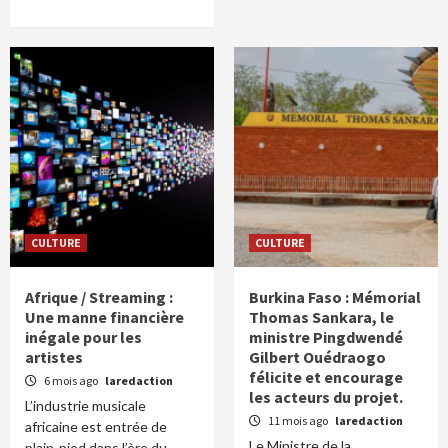
CULTURE
CULTURE
Afrique / Streaming :
Burkina Faso : Mémorial
Une manne financière
Thomas Sankara, le
inégale pour les
ministre Pingdwendé
artistes
Gilbert Ouédraogo
félicite et encourage
6 mois ago
laredaction
les acteurs du projet.
L’industrie musicale
11 mois ago
laredaction
africaine est entrée de
Le Ministre de la
plain-pied dans l’ère du