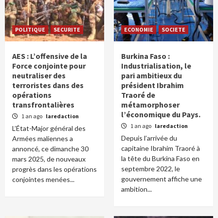
POLITIQUE
SECURITE
ECONOMIE
SOCIETE
AES : L’offensive de la
Burkina Faso :
Force conjointe pour
Industrialisation, le
neutraliser des
pari ambitieux du
terroristes dans des
président Ibrahim
opérations
Traoré de
transfrontalières
métamorphoser
l’économique du Pays.
1 an ago
laredaction
1 an ago
laredaction
L’État-Major général des
Depuis l’arrivée du
Armées maliennes a
capitaine Ibrahim Traoré à
annoncé, ce dimanche 30
la tête du Burkina Faso en
mars 2025, de nouveaux
septembre 2022, le
progrès dans les opérations
gouvernement affiche une
conjointes menées...
ambition...