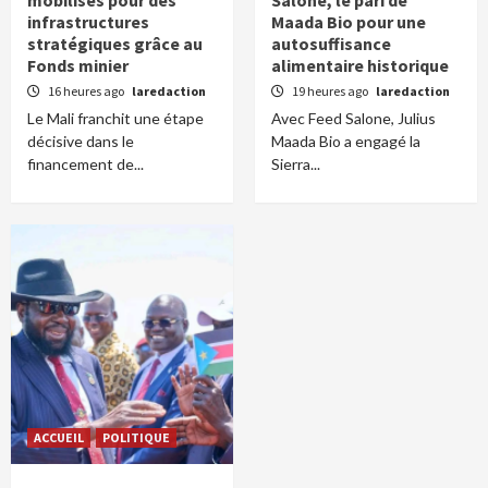
mobilisés pour des
Salone, le pari de
infrastructures
Maada Bio pour une
stratégiques grâce au
autosuffisance
Fonds minier
alimentaire historique
16 heures ago
laredaction
19 heures ago
laredaction
Le Mali franchit une étape
Avec Feed Salone, Julius
décisive dans le
Maada Bio a engagé la
financement de...
Sierra...
ACCUEIL
POLITIQUE