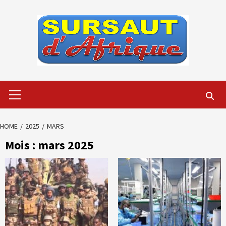
Skip
to
content
Primary
Menu
HOME
2025
MARS
Mois :
mars 2025