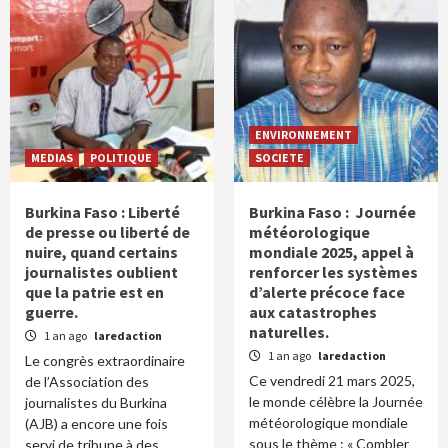
ENVIRONNEMENT
MEDIAS
POLITIQUE
SOCIETE
Burkina Faso : Liberté
Burkina Faso : Journée
de presse ou liberté de
météorologique
nuire, quand certains
mondiale 2025, appel à
journalistes oublient
renforcer les systèmes
que la patrie est en
d’alerte précoce face
guerre.
aux catastrophes
naturelles.
1 an ago
laredaction
1 an ago
laredaction
Le congrès extraordinaire
Ce vendredi 21 mars 2025,
de l’Association des
le monde célèbre la Journée
journalistes du Burkina
météorologique mondiale
(AJB) a encore une fois
sous le thème : « Combler
servi de tribune à des