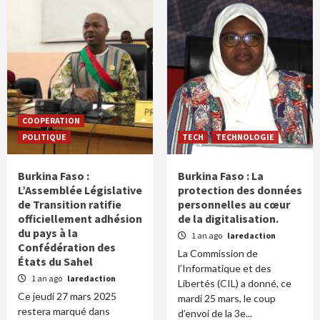
COOPERATION
POLITIQUE
TECH
TECHNOLOGIE
Burkina Faso :
Burkina Faso : La
L’Assemblée Législative
protection des données
de Transition ratifie
personnelles au cœur
officiellement adhésion
de la digitalisation.
du pays à la
1 an ago
laredaction
Confédération des
La Commission de
États du Sahel
l’Informatique et des
1 an ago
laredaction
Libertés (CIL) a donné, ce
Ce jeudi 27 mars 2025
mardi 25 mars, le coup
restera marqué dans
d’envoi de la 3e...