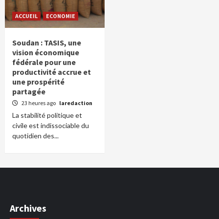
ACCUEIL
ECONOMIE
Soudan : TASIS, une
vision économique
fédérale pour une
productivité accrue et
une prospérité
partagée
23 heures ago
laredaction
La stabilité politique et
civile est indissociable du
quotidien des...
Archives