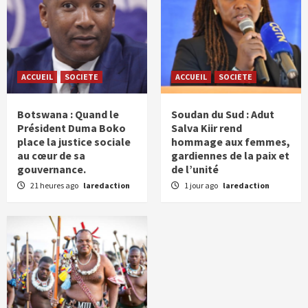
ACCUEIL
SOCIETE
ACCUEIL
SOCIETE
Botswana : Quand le
Soudan du Sud : Adut
Président Duma Boko
Salva Kiir rend
place la justice sociale
hommage aux femmes,
au cœur de sa
gardiennes de la paix et
gouvernance.
de l’unité
21 heures ago
laredaction
1 jour ago
laredaction