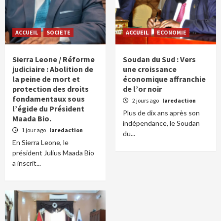
ACCUEIL
SOCIETE
ACCUEIL
ECONOMIE
Sierra Leone / Réforme
Soudan du Sud : Vers
judiciaire : Abolition de
une croissance
la peine de mort et
économique affranchie
protection des droits
de l’or noir
fondamentaux sous
2 jours ago
laredaction
l’égide du Président
Plus de dix ans après son
Maada Bio.
indépendance, le Soudan
1 jour ago
laredaction
du...
En Sierra Leone, le
président Julius Maada Bio
a inscrit...