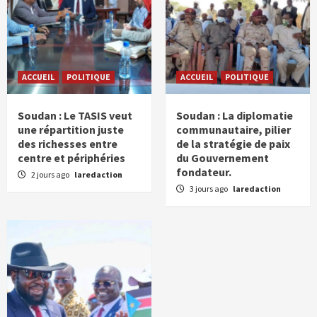
ACCUEIL
POLITIQUE
ACCUEIL
POLITIQUE
Soudan : Le TASIS veut
Soudan : La diplomatie
une répartition juste
communautaire, pilier
des richesses entre
de la stratégie de paix
centre et périphéries
du Gouvernement
fondateur.
2 jours ago
laredaction
3 jours ago
laredaction