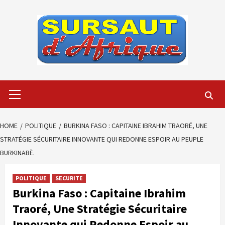
Skip
to
content
Primary
Menu
HOME
POLITIQUE
BURKINA FASO : CAPITAINE IBRAHIM TRAORÉ, UNE
STRATÉGIE SÉCURITAIRE INNOVANTE QUI REDONNE ESPOIR AU PEUPLE
BURKINABÈ.
POLITIQUE
SECURITE
Burkina Faso : Capitaine Ibrahim
Traoré, Une Stratégie Sécuritaire
Innovante qui Redonne Espoir au