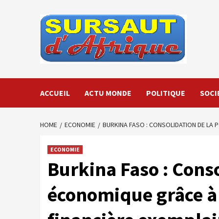
Skip
to
content
ACCUEIL
ACTU MONDE
POLITIQUE
SOCI
HOME
ECONOMIE
BURKINA FASO : CONSOLIDATION DE LA
ECONOMIE
Burkina Faso : Conso
économique grâce à