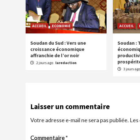
ACCUEIL
ECONOMIE
ACCUEIL
Soudan du Sud : Vers une
Soudan : T
croissance économique
économiqu
affranchie de l’or noir
productiv
prospérit
2 jours ago
laredaction
3 jours ag
Laisser un commentaire
Votre adresse e-mail ne sera pas publiée.
Les 
Commentaire
*