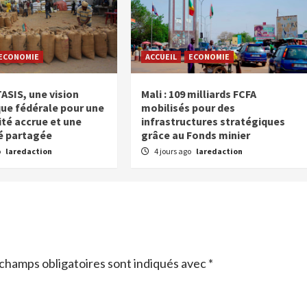
ECONOMIE
ACCUEIL
ECONOMIE
ASIS, une vision
Mali : 109 milliards FCFA
e fédérale pour une
mobilisés pour des
ité accrue et une
infrastructures stratégiques
é partagée
grâce au Fonds minier
o
laredaction
4 jours ago
laredaction
champs obligatoires sont indiqués avec
*