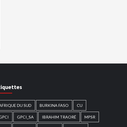
tiquettes
AFRIQUE DU SUD
BURKINA FASO
CU
GPCI
GPCI_SA
IBRAHIM TRAORÉ
MPSR