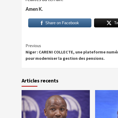
Amen K.
Share on Facebook
T
Continue
Previous
Niger : CARENI COLLECTE, une plateforme numé
Reading
pour moderniser la gestion des pensions.
Articles recents