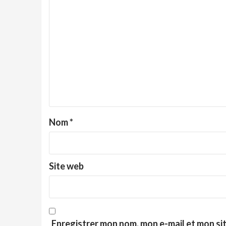
Nom
*
Site web
Enregistrer mon nom, mon e-mail et mon si