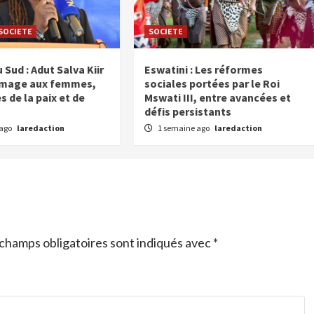
SOCIETE
SOCIETE
Sud : Adut Salva Kiir
Eswatini : Les réformes
mage aux femmes,
sociales portées par le Roi
 de la paix et de
Mswati III, entre avancées et
défis persistants
 ago
laredaction
1 semaine ago
laredaction
champs obligatoires sont indiqués avec
*