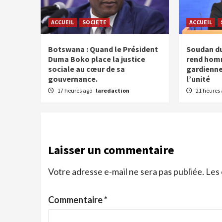
ACCUEIL
SOCIETE
ACCUEIL
Botswana : Quand le Président
Soudan du 
Duma Boko place la justice
rend hom
sociale au cœur de sa
gardiennes
gouvernance.
l’unité
17 heures ago
laredaction
21 heures
Laisser un commentaire
Votre adresse e-mail ne sera pas publiée.
Les 
Commentaire
*