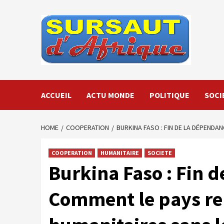
Skip
to
content
ACCUEIL
ACTU MONDE
POLITIQUE
SOCI
HOME
COOPERATION
BURKINA FASO : FIN DE LA DÉPENDA
COOPERATION
HUMANITAIRE
SOCIETE
Burkina Faso : Fin 
Comment le pays rel