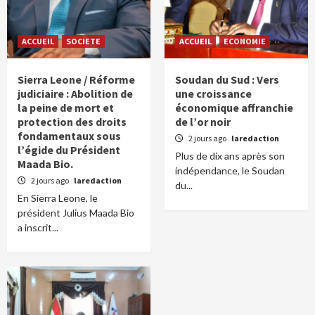
ACCUEIL
SOCIETE
ACCUEIL
ECONOMIE
Sierra Leone / Réforme
Soudan du Sud : Vers
judiciaire : Abolition de
une croissance
la peine de mort et
économique affranchie
protection des droits
de l’or noir
fondamentaux sous
2 jours ago
laredaction
l’égide du Président
Plus de dix ans après son
Maada Bio.
indépendance, le Soudan
2 jours ago
laredaction
du...
En Sierra Leone, le
président Julius Maada Bio
a inscrit...