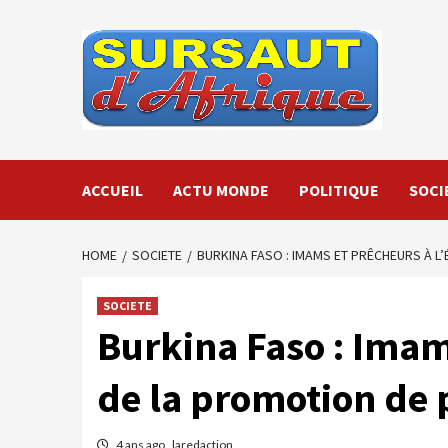
Skip
to
content
ACCUEIL
ACTU MONDE
POLITIQUE
SOCI
HOME
SOCIETE
BURKINA FASO : IMAMS ET PRÊCHEURS À L
SOCIETE
Burkina Faso : Imams
de la promotion de p
4 ans ago
laredaction