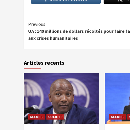
Continue
Previous
UA : 140 millions de dollars récoltés pour faire f
Reading
aux crises humanitaires
Articles recents
ACCUEIL
SOCIETE
ACCUEIL