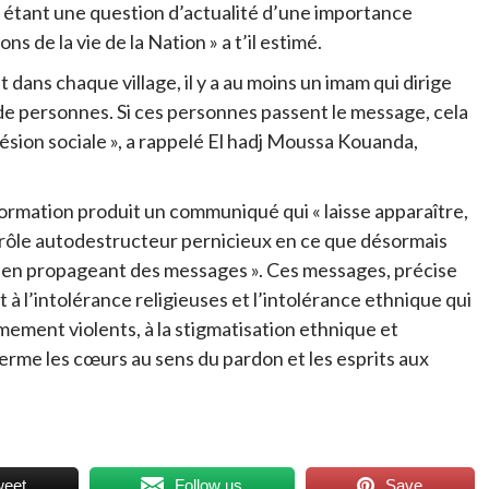
 étant une question d’actualité d’une importance
s de la vie de la Nation » a t’il estimé.
et dans chaque village, il y a au moins un imam qui dirige
rs de personnes. Si ces personnes passent le message, cela
hésion sociale
», a rappelé El hadj Moussa Kouanda,
a formation produit un communiqué qui « laisse apparaître,
 rôle autodestructeur pernicieux en ce que désormais
 en propageant des messages ». Ces messages, précise
 à l’intolérance religieuses et l’intolérance ethnique qui
ment violents, à la stigmatisation ethnique et
ferme les cœurs au sens du pardon et les esprits aux
weet
Follow us
Save