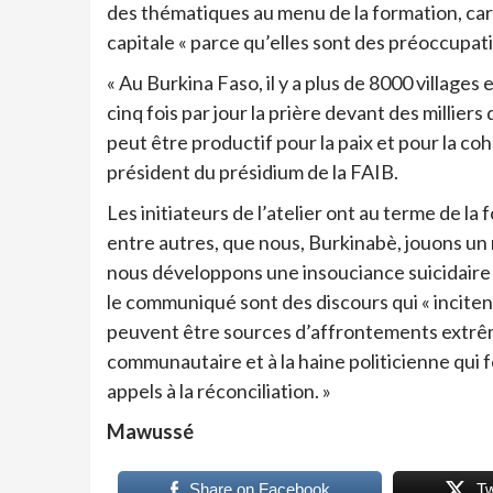
des thématiques au menu de la formation, car
capitale « parce qu’elles sont des préoccupation
« Au Burkina Faso, il y a plus de 8000 villages 
cinq fois par jour la prière devant des millie
peut être productif pour la paix et pour la co
président du présidium de la FAIB.
Les initiateurs de l’atelier ont au terme de l
entre autres, que nous, Burkinabè, jouons un
nous développons une insouciance suicidaire
le communiqué sont des discours qui « incitent
peuvent être sources d’affrontements extrême
communautaire et à la haine politicienne qui 
appels à la réconciliation. »
Mawussé
Share on Facebook
T