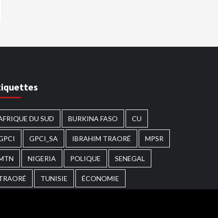
tiquettes
AFRIQUE DU SUD
BURKINA FASO
CU
GPCI
GPCI_SA
IBRAHIM TRAORÉ
MPSR
MTN
NIGERIA
POLIQUE
SENEGAL
TRAORÉ
TUNISIE
ÉCONOMIE