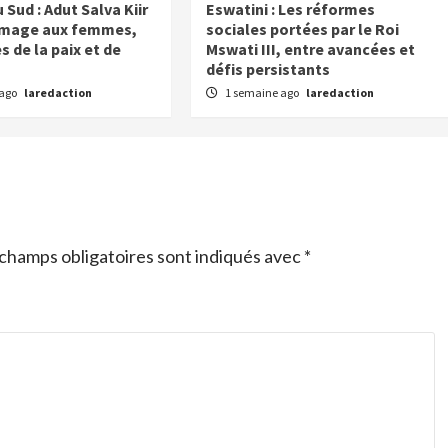
Sud : Adut Salva Kiir
Eswatini : Les réformes
mage aux femmes,
sociales portées par le Roi
 de la paix et de
Mswati III, entre avancées et
défis persistants
 ago
laredaction
1 semaine ago
laredaction
champs obligatoires sont indiqués avec
*