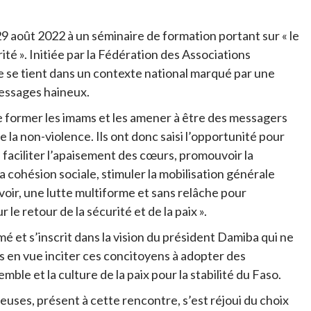
9 août 2022 à un séminaire de formation portant sur « le
té ». Initiée par la Fédération des Associations
e se tient dans un contexte national marqué par une
 messages haineux.
de former les imams et les amener à être des messagers
de la non-violence. Ils ont donc saisi l’opportunité pour
« faciliter l’apaisement des cœurs, promouvoir la
la cohésion sociale, stimuler la mobilisation générale
avoir, une lutte multiforme et sans relâche pour
 le retour de la sécurité et de la paix ».
 et s’inscrit dans la vision du président Damiba qui ne
ts en vue inciter ces concitoyens à adopter des
le et la culture de la paix pour la stabilité du Faso.
euses, présent à cette rencontre, s’est réjoui du choix