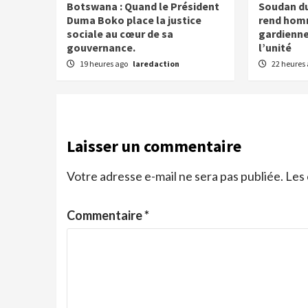
Botswana : Quand le Président
Soudan du 
Duma Boko place la justice
rend hom
sociale au cœur de sa
gardiennes
gouvernance.
l’unité
19 heures ago
laredaction
22 heures
Laisser un commentaire
Votre adresse e-mail ne sera pas publiée.
Les 
Commentaire
*