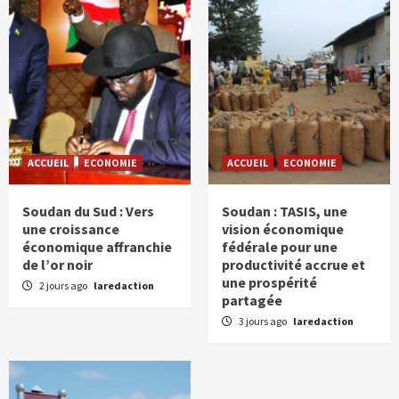
ACCUEIL
ECONOMIE
ACCUEIL
ECONOMIE
Soudan du Sud : Vers
Soudan : TASIS, une
une croissance
vision économique
économique affranchie
fédérale pour une
de l’or noir
productivité accrue et
une prospérité
2 jours ago
laredaction
partagée
3 jours ago
laredaction