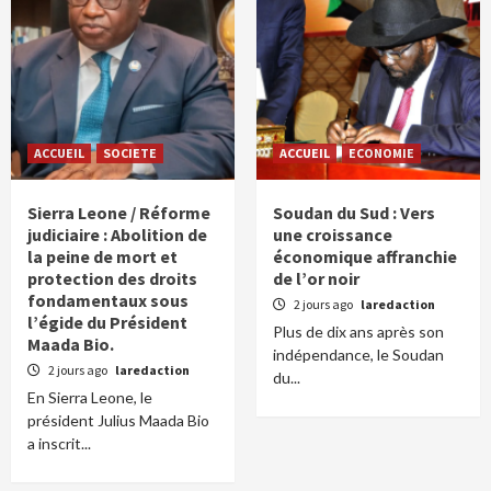
ACCUEIL
SOCIETE
ACCUEIL
ECONOMIE
Sierra Leone / Réforme
Soudan du Sud : Vers
judiciaire : Abolition de
une croissance
la peine de mort et
économique affranchie
protection des droits
de l’or noir
fondamentaux sous
2 jours ago
laredaction
l’égide du Président
Plus de dix ans après son
Maada Bio.
indépendance, le Soudan
2 jours ago
laredaction
du...
En Sierra Leone, le
président Julius Maada Bio
a inscrit...