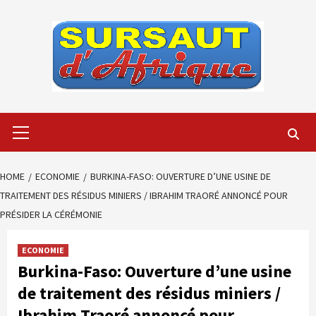
Skip
to
content
Primary
Menu
HOME
ECONOMIE
BURKINA-FASO: OUVERTURE D’UNE USINE DE
TRAITEMENT DES RÉSIDUS MINIERS / IBRAHIM TRAORÉ ANNONCÉ POUR
PRÉSIDER LA CÉRÉMONIE
ECONOMIE
Burkina-Faso: Ouverture d’une usine
de traitement des résidus miniers /
Ibrahim Traoré annoncé pour