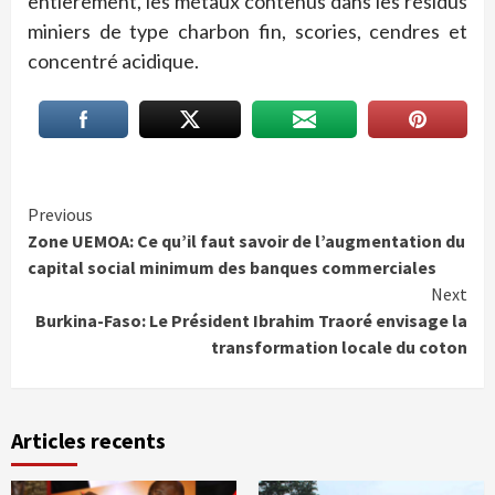
entièrement, les métaux contenus dans les résidus
miniers de type charbon fin, scories, cendres et
concentré acidique.
Continue
Previous
Zone UEMOA: Ce qu’il faut savoir de l’augmentation du
Reading
capital social minimum des banques commerciales
Next
Burkina-Faso: Le Président Ibrahim Traoré envisage la
transformation locale du coton
Articles recents