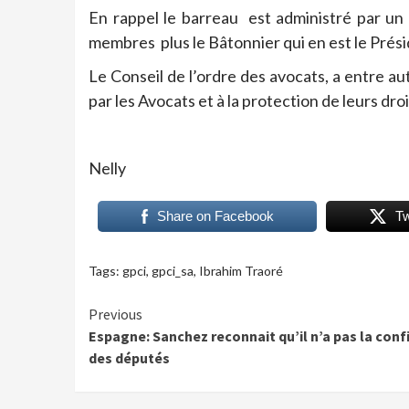
En rappel le barreau est administré par un
membres plus le Bâtonnier qui en est le Prési
Le Conseil de l’ordre des avocats, a entre a
par les Avocats et à la protection de leurs droi
Nelly
Share on Facebook
T
Tags:
gpci
,
gpci_sa
,
Ibrahim Traoré
Continue
Previous
Espagne: Sanchez reconnait qu’il n’a pas la conf
Reading
des députés