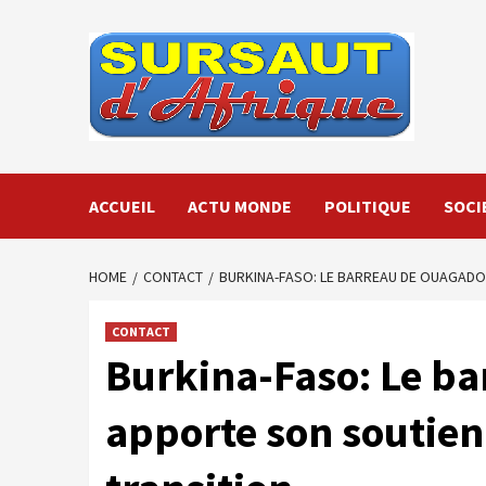
Skip
to
content
ACCUEIL
ACTU MONDE
POLITIQUE
SOCI
HOME
CONTACT
BURKINA-FASO: LE BARREAU DE OUAGADO
CONTACT
Burkina-Faso: Le b
apporte son soutien