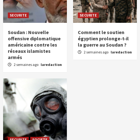
SECURITE
SECURITE
Soudan : Nouvelle
Comment le soutien
offensive diplomatique
égyptien prolonge-t-il
américaine contre les
la guerre au Soudan ?
réseaux islamistes
2 semaines ago
laredaction
armés
2 semaines ago
laredaction
SECURITE
SOCIETE