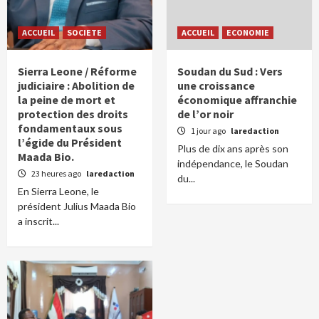
ACCUEIL
SOCIETE
ACCUEIL
ECONOMIE
Sierra Leone / Réforme
Soudan du Sud : Vers
judiciaire : Abolition de
une croissance
la peine de mort et
économique affranchie
protection des droits
de l’or noir
fondamentaux sous
1 jour ago
laredaction
l’égide du Président
Plus de dix ans après son
Maada Bio.
indépendance, le Soudan
23 heures ago
laredaction
du...
En Sierra Leone, le
président Julius Maada Bio
a inscrit...