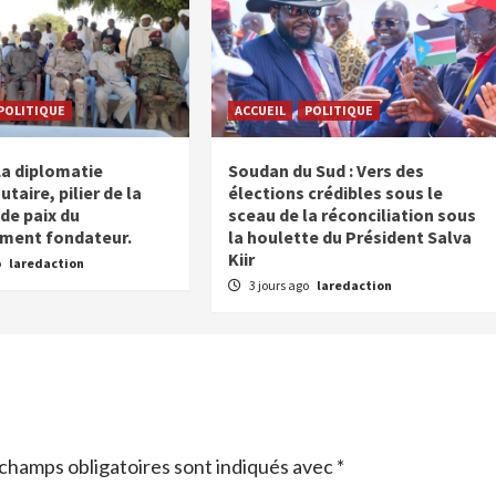
POLITIQUE
ACCUEIL
POLITIQUE
La diplomatie
Soudan du Sud : Vers des
aire, pilier de la
élections crédibles sous le
de paix du
sceau de la réconciliation sous
ment fondateur.
la houlette du Président Salva
Kiir
o
laredaction
3 jours ago
laredaction
champs obligatoires sont indiqués avec
*