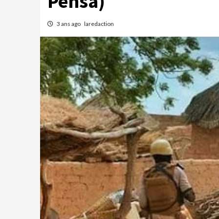
Pensa)
3 ans ago
laredaction