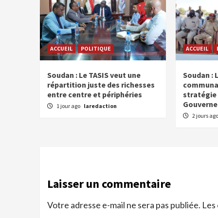
ACCUEIL
POLITIQUE
ACCUEIL
Soudan : Le TASIS veut une
Soudan : 
répartition juste des richesses
communaut
entre centre et périphéries
stratégie 
Gouverne
1 jour ago
laredaction
2 jours ag
Laisser un commentaire
Votre adresse e-mail ne sera pas publiée.
Les 