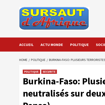
Skip
to
content
ACCUEIL
ACTU MONDE
POLITIQUE
SOCI
HOME
POLITIQUE
BURKINA-FASO: PLUSIEURS TERRORISTE
POLITIQUE
SECURITE
Burkina-Faso: Plusie
neutralisés sur deu