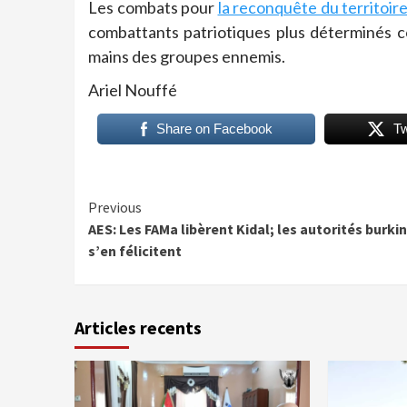
Les combats pour
la reconquête du territoir
combattants patriotiques plus déterminés c
mains des groupes ennemis.
Ariel Nouffé
Share on Facebook
T
Continue
Previous
AES: Les FAMa libèrent Kidal; les autorités burki
Reading
s’en félicitent
Articles recents