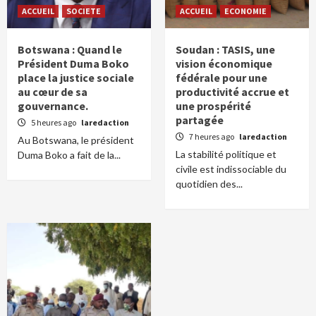
ACCUEIL
SOCIETE
ACCUEIL
ECONOMIE
Botswana : Quand le
Soudan : TASIS, une
Président Duma Boko
vision économique
place la justice sociale
fédérale pour une
au cœur de sa
productivité accrue et
gouvernance.
une prospérité
partagée
5 heures ago
laredaction
7 heures ago
laredaction
Au Botswana, le président
La stabilité politique et
Duma Boko a fait de la...
civile est indissociable du
quotidien des...