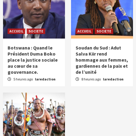
ACCUEIL
SOCIETE
ACCUEIL
SOCIETE
Botswana : Quand le
Soudan du Sud : Adut
Président Duma Boko
Salva Kiir rend
place la justice sociale
hommage aux femmes,
au cœur de sa
gardiennes de la paix et
gouvernance.
de l’unité
5 heures ago
laredaction
8 heures ago
laredaction