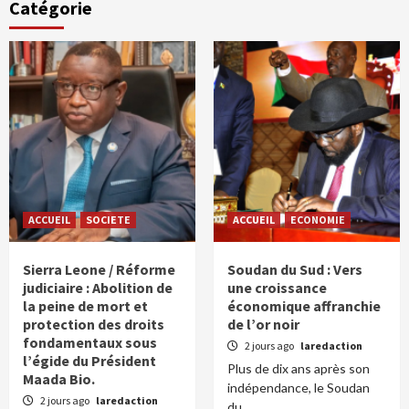
Catégorie
ACCUEIL
SOCIETE
ACCUEIL
ECONOMIE
Sierra Leone / Réforme
Soudan du Sud : Vers
judiciaire : Abolition de
une croissance
la peine de mort et
économique affranchie
protection des droits
de l’or noir
fondamentaux sous
2 jours ago
laredaction
l’égide du Président
Plus de dix ans après son
Maada Bio.
indépendance, le Soudan
2 jours ago
laredaction
du...