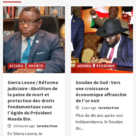
ACCUEIL
SOCIETE
ACCUEIL
ECONOMIE
Sierra Leone / Réforme
Soudan du Sud : Vers
judiciaire : Abolition de
une croissance
la peine de mort et
économique affranchie
protection des droits
de l’or noir
fondamentaux sous
1 jour ago
laredaction
l’égide du Président
Plus de dix ans après son
Maada Bio.
indépendance, le Soudan
20 heures ago
laredaction
du...
En Sierra Leone, le