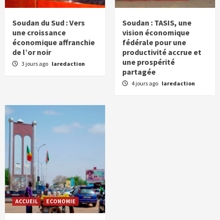
Soudan du Sud : Vers
Soudan : TASIS, une
une croissance
vision économique
économique affranchie
fédérale pour une
de l’or noir
productivité accrue et
une prospérité
3 jours ago
laredaction
partagée
4 jours ago
laredaction
ACCUEIL
ECONOMIE