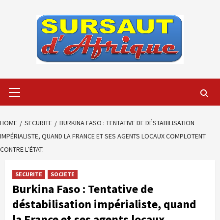
Skip
to
content
Primary
Menu
HOME
SECURITE
BURKINA FASO : TENTATIVE DE DÉSTABILISATION
IMPÉRIALISTE, QUAND LA FRANCE ET SES AGENTS LOCAUX COMPLOTENT
CONTRE L’ÉTAT.
SECURITE
SOCIETE
Burkina Faso : Tentative de
déstabilisation impérialiste, quand
la France et ses agents locaux