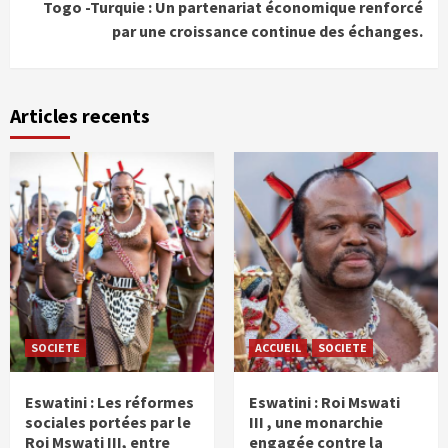
Togo -Turquie : Un partenariat économique renforcé
par une croissance continue des échanges.
Articles recents
SOCIETE
ACCUEIL
SOCIETE
Eswatini : Les réformes
Eswatini : Roi Mswati
sociales portées par le
III , une monarchie
Roi Mswati III, entre
engagée contre la