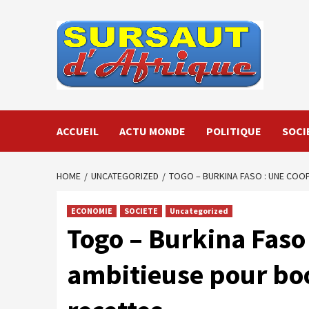
Skip
to
content
ACCUEIL
ACTU MONDE
POLITIQUE
SOCI
HOME
UNCATEGORIZED
TOGO – BURKINA FASO : UNE COO
ECONOMIE
SOCIETE
Uncategorized
Togo – Burkina Faso 
ambitieuse pour boo