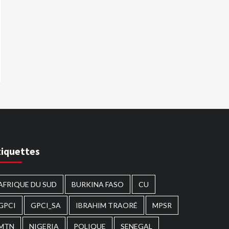
tiquettes
AFRIQUE DU SUD
BURKINA FASO
CU
GPCI
GPCI_SA
IBRAHIM TRAORÉ
MPSR
MTN
NIGERIA
POLIQUE
SENEGAL