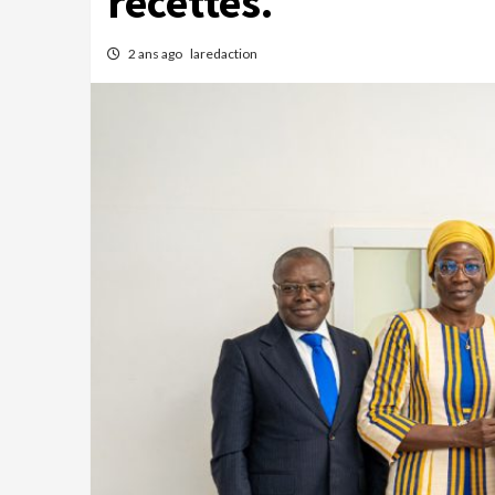
recettes.
2 ans ago
laredaction