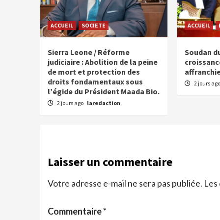
ACCUEIL
SOCIETE
ACCUEIL
Sierra Leone / Réforme
Soudan du
judiciaire : Abolition de la peine
croissan
de mort et protection des
affranchie
droits fondamentaux sous
2 jours ag
l’égide du Président Maada Bio.
2 jours ago
laredaction
Laisser un commentaire
Votre adresse e-mail ne sera pas publiée.
Les 
Commentaire
*