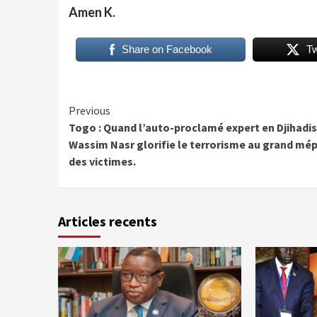
Amen K.
Share on Facebook
T
Continue
Previous
Togo : Quand l’auto-proclamé expert en Djihad
Reading
Wassim Nasr glorifie le terrorisme au grand mép
des victimes.
Articles recents