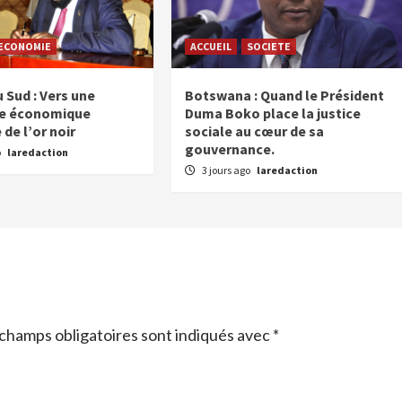
ECONOMIE
ACCUEIL
SOCIETE
 Sud : Vers une
Botswana : Quand le Président
ce économique
Duma Boko place la justice
 de l’or noir
sociale au cœur de sa
gouvernance.
o
laredaction
3 jours ago
laredaction
champs obligatoires sont indiqués avec
*