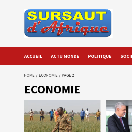
Skip
to
content
ACCUEIL
ACTU MONDE
POLITIQUE
SOCI
HOME
ECONOMIE
PAGE 2
ECONOMIE