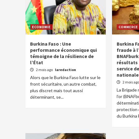
ECONOMIE
COMMERCE
Burkina Faso : Une
Burkina Fa
performance économique qui
fraude à l
témoigne de la résilience de
BNAFburki
l’État
résultats
service d
2 mois ago
laredaction
nationale
Alors que le Burkina Faso lutte sur le
2 mois ag
front sécuritaire, un autre combat,
La Brigade 
plus discret mais tout aussi
l’or (BNAFb
déterminant, se...
déterminati
protection 
du Burkina F