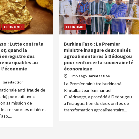
ECONOMIE
ECONOMIE
so : Lutte contre la
Burkina Faso : Le Premier
’or, quand la
ministre inaugure deux unités
 enregistre des
agroalimentaires à Dédougou
 remarquables au
pour renforcer la souveraineté
e l’économie
économique
3 mois ago
laredaction
o
laredaction
Le Premier ministre burkinabè,
nationale anti-fraude de
Rimtalba Jean Emmanuel
urki) poursuit avec
Ouédraogo, a procédé à Dédougou
on sa mission de
à l’inauguration de deux unités de
des ressources minières
transformation agroalimentaire...
aso....