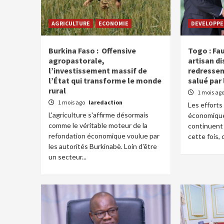
AGRICULTURE
ECONOMIE
DEVELOPP
Burkina Faso : Offensive
Togo : Fa
agropastorale,
artisan di
l’investissement massif de
redresse
l’État qui transforme le monde
salué par
rural
1 mois ag
1 mois ago
laredaction
Les effort
L'agriculture s'affirme désormais
économique
comme le véritable moteur de la
continuent d
refondation économique voulue par
cette fois, 
les autorités Burkinabè. Loin d'être
un secteur...