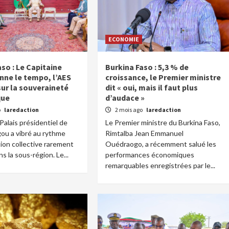
ECONOMIE
so : Le Capitaine
Burkina Faso : 5,3 % de
nne le tempo, l’AES
croissance, le Premier ministre
sur la souveraineté
dit « oui, mais il faut plus
que
d’audace »
o
laredaction
2 mois ago
laredaction
 Palais présidentiel de
Le Premier ministre du Burkina Faso,
u a vibré au rythme
Rimtalba Jean Emmanuel
ion collective rarement
Ouédraogo, a récemment salué les
s la sous-région. Le...
performances économiques
remarquables enregistrées par le...