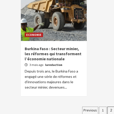
ECONOMIE
Burkina Faso : Secteur minier,
les réformes qui transforment
l’économie nationale
3 mois ago
laredaction
Depuis trois ans, le Burkina Faso a
engagé une série de réformes et
d’innovations majeures dans le
secteur minier, devenues...
Paginati
Previous
1
2