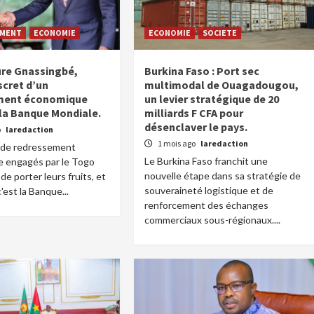
EMENT
ECONOMIE
ECONOMIE
SOCIETE
ure Gnassingbé,
Burkina Faso : Port sec
scret d’un
multimodal de Ouagadougou,
ment économique
un levier stratégique de 20
 la Banque Mondiale.
milliards F CFA pour
désenclaver le pays.
o
laredaction
1 mois ago
laredaction
s de redressement
Le Burkina Faso franchit une
 engagés par le Togo
nouvelle étape dans sa stratégie de
e porter leurs fruits, et
souveraineté logistique et de
c'est la Banque...
renforcement des échanges
commerciaux sous-régionaux....