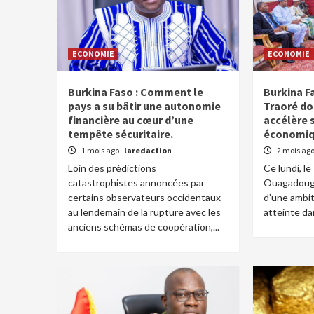
ECONOMIE
ECONOMIE
Burkina Faso : Comment le
Burkina Fa
pays a su bâtir une autonomie
Traoré do
financière au cœur d’une
accélère 
tempête sécuritaire.
économi
1 mois ago
laredaction
2 mois ag
Loin des prédictions
Ce lundi, le
catastrophistes annoncées par
Ouagadougo
certains observateurs occidentaux
d’une ambit
au lendemain de la rupture avec les
atteinte dan
anciens schémas de coopération,...