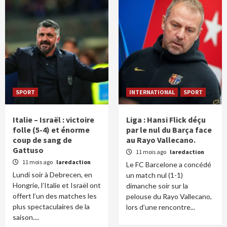
SPORT
INTERNATIONAL
SPORT
Italie – Israël : victoire
Liga : Hansi Flick déçu
folle (5-4) et énorme
par le nul du Barça face
coup de sang de
au Rayo Vallecano.
Gattuso
11 mois ago
laredaction
11 mois ago
laredaction
Le FC Barcelone a concédé
Lundi soir à Debrecen, en
un match nul (1-1)
Hongrie, l’Italie et Israël ont
dimanche soir sur la
offert l’un des matches les
pelouse du Rayo Vallecano,
plus spectaculaires de la
lors d’une rencontre...
saison....