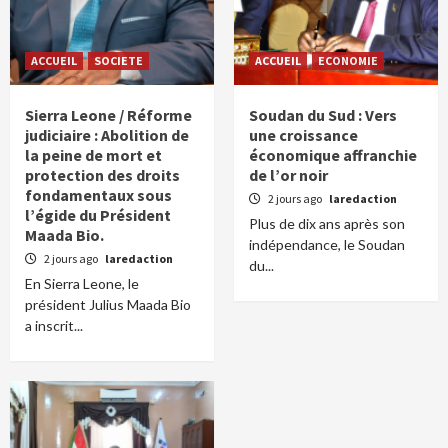
ACCUEIL
SOCIETE
ACCUEIL
ECONOMIE
Sierra Leone / Réforme
Soudan du Sud : Vers
judiciaire : Abolition de
une croissance
la peine de mort et
économique affranchie
protection des droits
de l’or noir
fondamentaux sous
2 jours ago
laredaction
l’égide du Président
Plus de dix ans après son
Maada Bio.
indépendance, le Soudan
2 jours ago
laredaction
du...
En Sierra Leone, le
président Julius Maada Bio
a inscrit...