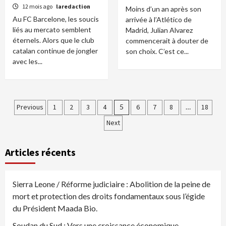
12 mois ago
laredaction
Moins d’un an après son
Au FC Barcelone, les soucis
arrivée à l’Atlético de
liés au mercato semblent
Madrid, Julian Alvarez
éternels. Alors que le club
commencerait à douter de
catalan continue de jongler
son choix. C’est ce...
avec les...
Pagination
Previous
1
2
3
4
5
6
7
8
…
18
Next
des
publications
Articles récents
Sierra Leone / Réforme judiciaire : Abolition de la peine de
mort et protection des droits fondamentaux sous l’égide
du Président Maada Bio.
Soudan du Sud : Vers une croissance économique