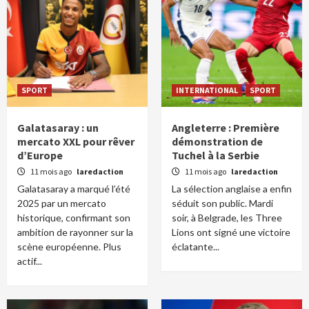
SPORT
INTERNATIONAL
SPORT
Galatasaray : un
Angleterre : Première
mercato XXL pour rêver
démonstration de
d’Europe
Tuchel à la Serbie
11 mois ago
laredaction
11 mois ago
laredaction
Galatasaray a marqué l’été
La sélection anglaise a enfin
2025 par un mercato
séduit son public. Mardi
historique, confirmant son
soir, à Belgrade, les Three
ambition de rayonner sur la
Lions ont signé une victoire
scène européenne. Plus
éclatante...
actif...