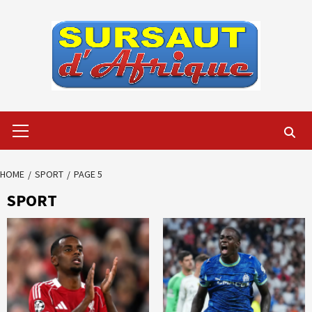
Skip
to
content
Primary
Menu
HOME
SPORT
PAGE 5
SPORT