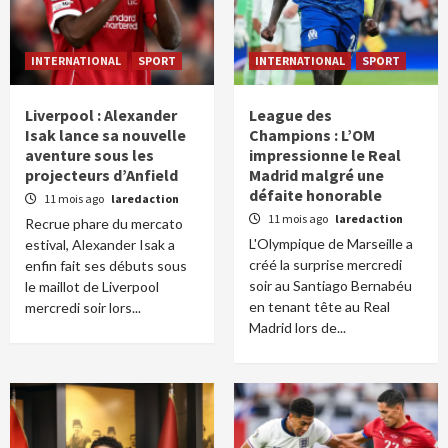
INTERNATIONAL
SPORT
INTERNATIONAL
SPORT
Liverpool : Alexander
League des
Isak lance sa nouvelle
Champions : L’OM
aventure sous les
impressionne le Real
projecteurs d’Anfield
Madrid malgré une
défaite honorable
11 mois ago
laredaction
11 mois ago
laredaction
Recrue phare du mercato
L'Olympique de Marseille a
estival, Alexander Isak a
créé la surprise mercredi
enfin fait ses débuts sous
soir au Santiago Bernabéu
le maillot de Liverpool
en tenant tête au Real
mercredi soir lors...
Madrid lors de...