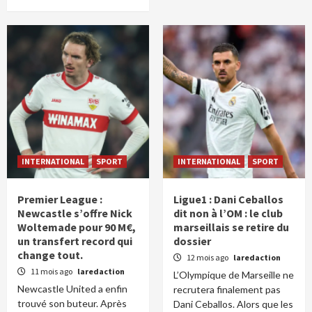
INTERNATIONAL
SPORT
INTERNATIONAL
SPORT
Premier League :
Ligue1 : Dani Ceballos
Newcastle s’offre Nick
dit non à l’OM : le club
Woltemade pour 90 M€,
marseillais se retire du
un transfert record qui
dossier
change tout.
12 mois ago
laredaction
11 mois ago
laredaction
L’Olympique de Marseille ne
Newcastle United a enfin
recrutera finalement pas
trouvé son buteur. Après
Dani Ceballos. Alors que les