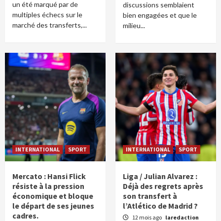
un été marqué par de
discussions semblaient
multiples échecs sur le
bien engagées et que le
marché des transferts,...
milieu...
INTERNATIONAL
SPORT
INTERNATIONAL
SPORT
Mercato : Hansi Flick
Liga / Julian Alvarez :
résiste à la pression
Déjà des regrets après
économique et bloque
son transfert à
le départ de ses jeunes
l’Atlético de Madrid ?
cadres.
12 mois ago
laredaction