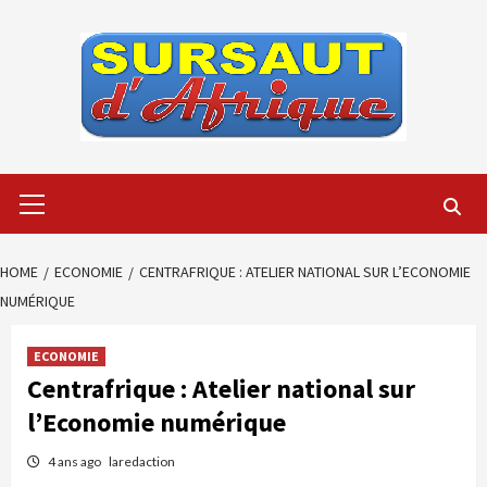
Skip
to
content
Primary
Menu
HOME
ECONOMIE
CENTRAFRIQUE : ATELIER NATIONAL SUR L’ECONOMIE
NUMÉRIQUE
ECONOMIE
Centrafrique : Atelier national sur
l’Economie numérique
4 ans ago
laredaction