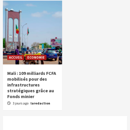
ACCUEIL
ECONOMIE
Mali : 109 milliards FCFA
mobilisés pour des
infrastructures
stratégiques grâce au
Fonds minier
3 jours ago
laredaction