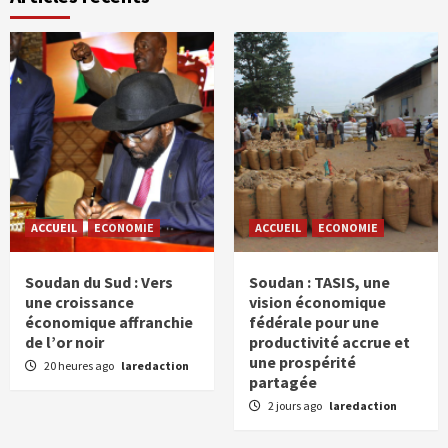
ACCUEIL
ECONOMIE
ACCUEIL
ECONOMIE
Soudan du Sud : Vers
Soudan : TASIS, une
une croissance
vision économique
économique affranchie
fédérale pour une
de l’or noir
productivité accrue et
une prospérité
20 heures ago
laredaction
partagée
2 jours ago
laredaction