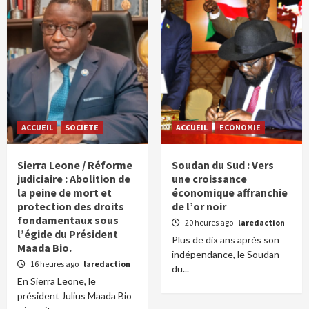
ACCUEIL
SOCIETE
ACCUEIL
ECONOMIE
Sierra Leone / Réforme
Soudan du Sud : Vers
judiciaire : Abolition de
une croissance
la peine de mort et
économique affranchie
protection des droits
de l’or noir
fondamentaux sous
20 heures ago
laredaction
l’égide du Président
Plus de dix ans après son
Maada Bio.
indépendance, le Soudan
16 heures ago
laredaction
du...
En Sierra Leone, le
président Julius Maada Bio