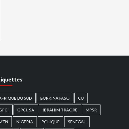
tiquettes
AFRIQUE DU SUD
BURKINA FASO
CU
GPCI
GPCI_SA
IBRAHIM TRAORÉ
MPSR
MTN
NIGERIA
POLIQUE
SENEGAL