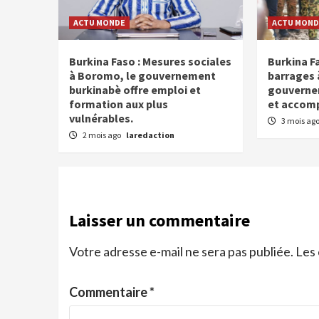
ACTU MONDE
ACTU MOND
Burkina Faso : Mesures sociales
Burkina F
à Boromo, le gouvernement
barrages 
burkinabè offre emploi et
gouvernem
formation aux plus
et accomp
vulnérables.
3 mois ag
2 mois ago
laredaction
Laisser un commentaire
Votre adresse e-mail ne sera pas publiée.
Les 
Commentaire
*