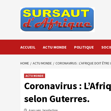
Skip
to
content
ACCUEIL
ACTU MONDE
POLITIQUE
SOCI
HOME
ACTU MONDE
CORONAVIRUS : L’AFRIQUE DOIT ÊTRE
ACTU MONDE
Coronavirus : L’Afri
selon Guterres.
6 ans ago
laredaction