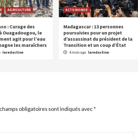
E
AGRICULTURE
ACTU MONDE
aso : Curage des
Madagascar : 13 personnes
à Ouagadougou, le
poursuivies pour un projet
ent agit pour l’eau
d’assassinat du président de la
agne les maraîchers
Transition et un coup d’État
o
laredaction
4 mois ago
laredaction
champs obligatoires sont indiqués avec
*