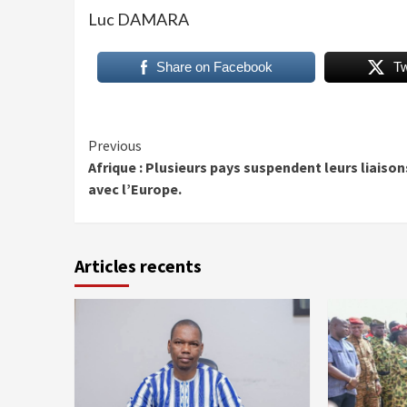
Luc DAMARA
Share on Facebook
T
Continue
Previous
Afrique : Plusieurs pays suspendent leurs liaison
Reading
avec l’Europe.
Articles recents