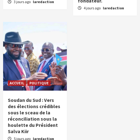
fondateur.
3 jours ago
laredaction
4 jours ago
laredaction
ACCUEIL
POLITIQUE
Soudan du Sud : Vers
des élections crédibles
sous le sceau de la
réconciliation sous la
houlette du Président
Salva Kiir
5 jours ago
laredaction