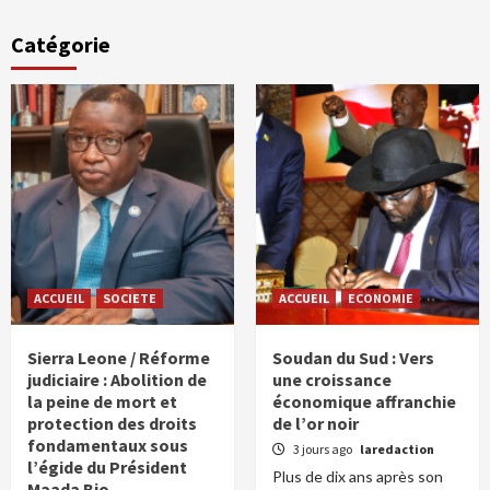
Catégorie
ACCUEIL
SOCIETE
ACCUEIL
ECONOMIE
Sierra Leone / Réforme
Soudan du Sud : Vers
judiciaire : Abolition de
une croissance
la peine de mort et
économique affranchie
protection des droits
de l’or noir
fondamentaux sous
3 jours ago
laredaction
l’égide du Président
Plus de dix ans après son
Maada Bio.