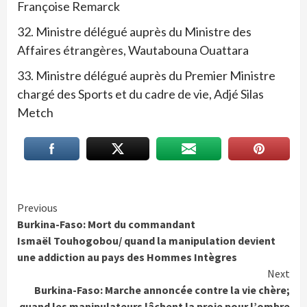
Françoise Remarck
32. Ministre délégué auprès du Ministre des
Affaires étrangères, Wautabouna Ouattara
33. Ministre délégué auprès du Premier Ministre
chargé des Sports et du cadre de vie, Adjé Silas
Metch
Continue
Previous
Burkina-Faso: Mort du commandant
Reading
Ismaël Touhogobou/ quand la manipulation devient
une addiction au pays des Hommes Intègres
Next
Burkina-Faso: Marche annoncée contre la vie chère;
quand les manipulateurs lâchent la proie pour l’ombre