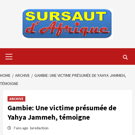
Skip
to
content
Primary
Menu
HOME
ARCHIVE
GAMBIE: UNE VICTIME PRÉSUMÉE DE YAHYA JAMMEH,
TÉMOIGNE
ARCHIVE
Gambie: Une victime présumée de
Yahya Jammeh, témoigne
7 ans ago
laredaction