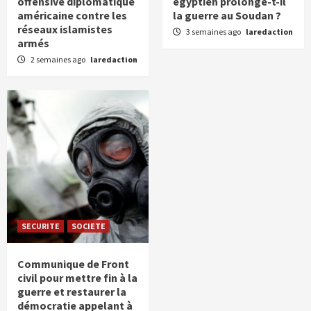
offensive diplomatique
égyptien prolonge-t-il
américaine contre les
la guerre au Soudan ?
réseaux islamistes
3 semaines ago
laredaction
armés
2 semaines ago
laredaction
SECURITE
SOCIETE
Communique de Front
civil pour mettre fin à la
guerre et restaurer la
démocratie appelant à