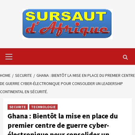
Skip
to
content
Primary
Menu
HOME
SECURITE
GHANA : BIENTÔT LA MISE EN PLACE DU PREMIER CENTRE
DE GUERRE CYBER-ÉLECTRONIQUE POUR CONSOLIDER UN LEADERSHIP
CONTINENTAL EN SÉCURITÉ.
SECURITE
TECHNOLOGIE
Ghana : Bientôt la mise en place du
premier centre de guerre cyber-
électronique pour consolider un