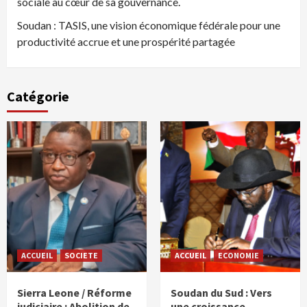
sociale au cœur de sa gouvernance.
Soudan : TASIS, une vision économique fédérale pour une
productivité accrue et une prospérité partagée
Catégorie
ACCUEIL
SOCIETE
ACCUEIL
ECONOMIE
Sierra Leone / Réforme
Soudan du Sud : Vers
judiciaire : Abolition de
une croissance