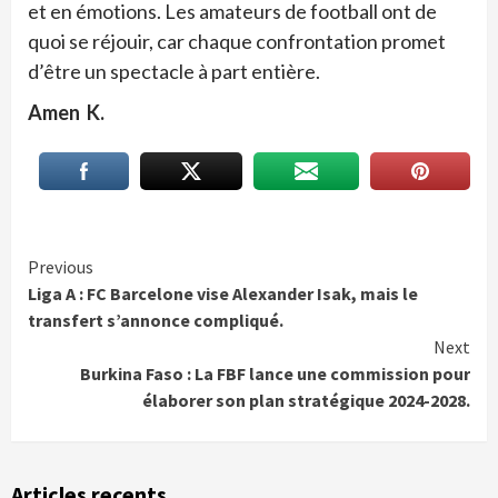
et en émotions. Les amateurs de football ont de
quoi se réjouir, car chaque confrontation promet
d’être un spectacle à part entière.
Amen K.
Continue
Previous
Liga A : FC Barcelone vise Alexander Isak, mais le
Reading
transfert s’annonce compliqué.
Next
Burkina Faso : La FBF lance une commission pour
élaborer son plan stratégique 2024-2028.
Articles recents