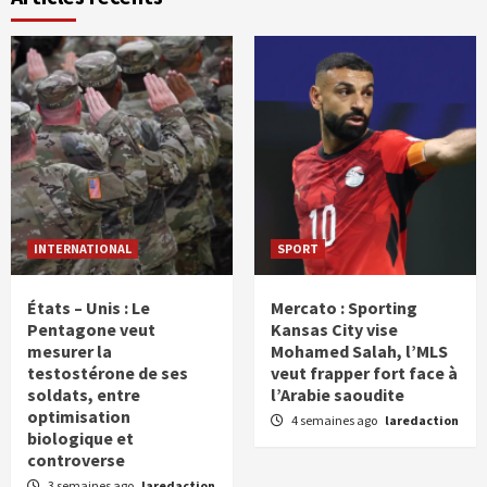
INTERNATIONAL
SPORT
États – Unis : Le
Mercato : Sporting
Pentagone veut
Kansas City vise
mesurer la
Mohamed Salah, l’MLS
testostérone de ses
veut frapper fort face à
soldats, entre
l’Arabie saoudite
optimisation
4 semaines ago
laredaction
biologique et
controverse
3 semaines ago
laredaction