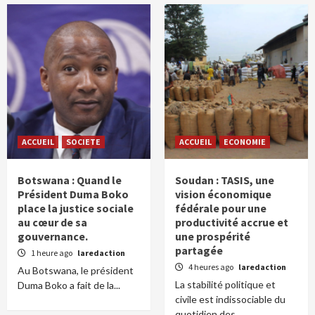
ACCUEIL
SOCIETE
ACCUEIL
ECONOMIE
Botswana : Quand le
Soudan : TASIS, une
Président Duma Boko
vision économique
place la justice sociale
fédérale pour une
au cœur de sa
productivité accrue et
gouvernance.
une prospérité
partagée
1 heure ago
laredaction
4 heures ago
laredaction
Au Botswana, le président
La stabilité politique et
Duma Boko a fait de la...
civile est indissociable du
quotidien des...