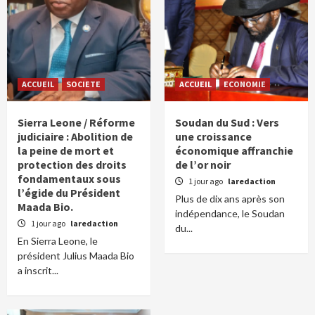
ACCUEIL
SOCIETE
ACCUEIL
ECONOMIE
Sierra Leone / Réforme
Soudan du Sud : Vers
judiciaire : Abolition de
une croissance
la peine de mort et
économique affranchie
protection des droits
de l’or noir
fondamentaux sous
1 jour ago
laredaction
l’égide du Président
Plus de dix ans après son
Maada Bio.
indépendance, le Soudan
1 jour ago
laredaction
du...
En Sierra Leone, le
président Julius Maada Bio
a inscrit...