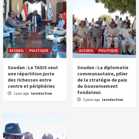
ACCUEIL
POLITIQUE
ACCUEIL
POLITIQUE
Soudan : Le TASIS veut
Soudan : La diplomatie
une répartition juste
communautaire, pilier
des richesses entre
de la stratégie de paix
centre et périphéries
du Gouvernement
fondateur.
1 jour ago
laredaction
2 jours ago
laredaction