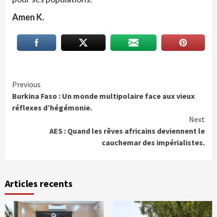
Amen K.
Continue
Previous
Burkina Faso : Un monde multipolaire face aux vieux
Reading
réflexes d’hégémonie.
Next
AES : Quand les rêves africains deviennent le
cauchemar des impérialistes.
Articles recents