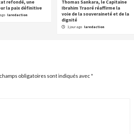
tat refondé, une
Thomas Sankara, le Capitaine
r la paix définitive
Ibrahim Traoré réaffirme la
voie de la souveraineté et de la
 ago
laredaction
dignité
1 jour ago
laredaction
champs obligatoires sont indiqués avec
*