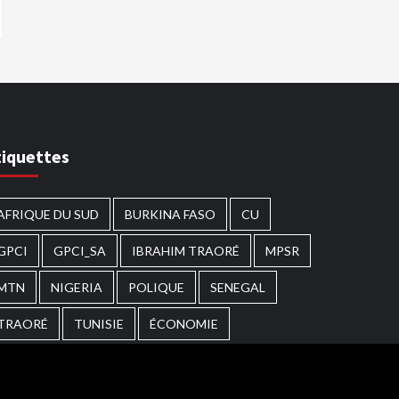
tiquettes
AFRIQUE DU SUD
BURKINA FASO
CU
GPCI
GPCI_SA
IBRAHIM TRAORÉ
MPSR
MTN
NIGERIA
POLIQUE
SENEGAL
TRAORÉ
TUNISIE
ÉCONOMIE