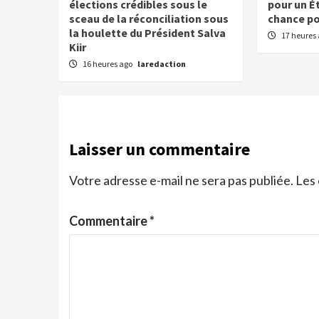
élections crédibles sous le
pour un É
sceau de la réconciliation sous
chance pou
la houlette du Président Salva
17 heures
Kiir
16 heures ago
laredaction
Laisser un commentaire
Votre adresse e-mail ne sera pas publiée.
Les 
Commentaire
*