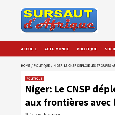
Skip
to
content
ACCUEIL
ACTU MONDE
POLITIQUE
SOCI
HOME
POLITIQUE
NIGER: LE CNSP DÉPLOIE LES TROUPES A
POLITIQUE
Niger: Le CNSP dépl
aux frontières avec l
3 ans ago
laredaction